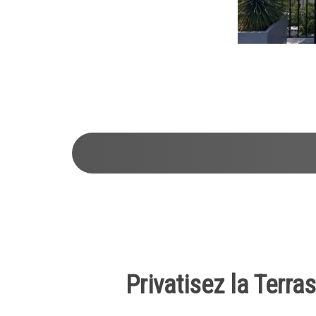
1
2
3
4
5
6
7
8
9
10
Privatisez la Terr