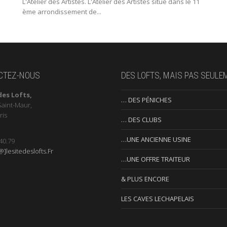
L'Atelier des Artistes. L'Atelier des Artistes situé dans le 11
ème arrondissement de...
CTEZ-NOUS
DES LOFTS, MAIS PAS SEULE
des Lofts,
… DES PÉNICHES
Saint-Maur,
ris
… DES CLUBS
…UNE ANCIENNE USINE
40.79
]lesitedeslofts.Fr
…UNE OFFRE TRAITEUR
& PLUS ENCORE
LES CAVES LECHAPELAIS