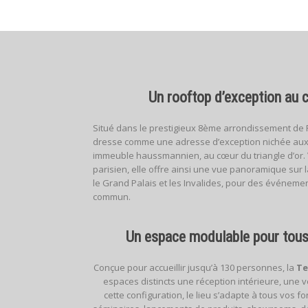
Un rooftop d’exception au 
Situé dans le prestigieux 8ème arrondissement de P
dresse comme une adresse d’exception nichée aux
immeuble haussmannien, au cœur du triangle d’or. Vé
parisien, elle offre ainsi une vue panoramique sur la
le Grand Palais et les Invalides, pour des événeme
commun.
Un espace modulable pour tou
Conçue pour accueillir jusqu’à 130 personnes, la
Te
espaces distincts une réception intérieure, une v
cette configuration, le lieu s’adapte à tous vos for