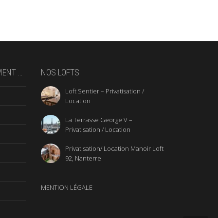
Cette magnifiqu
le quartier de 
MENT …
NOS LOFTS
Loft Sentier – Privatisation /
Location
La Terrasse George V –
Privatisation / Location
Privatisation/ Location Manoir Loft
92, Nanterre
MENTION LÉGALE