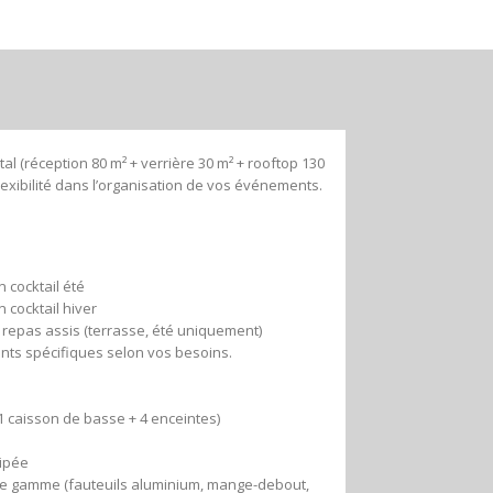
tal (réception 80 m² + verrière 30 m² + rooftop 130
lexibilité dans l’organisation de vos événements.
 cocktail été
 cocktail hiver
repas assis (terrasse, été uniquement)
nts spécifiques selon vos besoins.
 caisson de basse + 4 enceintes)
ipée
 de gamme (fauteuils aluminium, mange-debout,