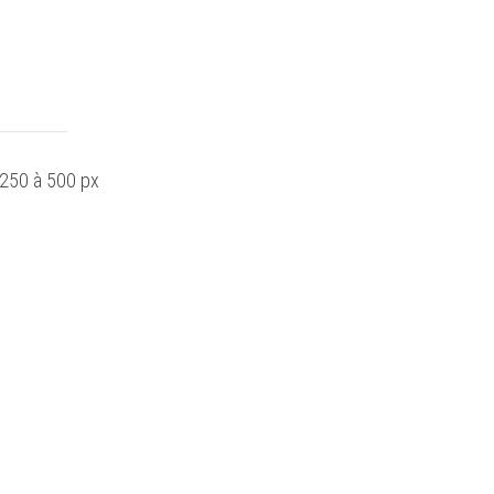
250 à 500 px
La Villa de Pa