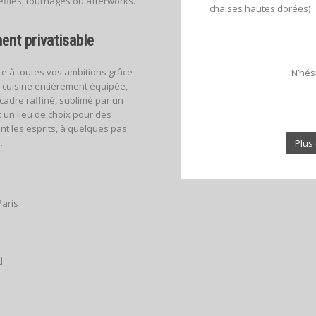
filés, tournages ou afterworks.
chaises hautes dorées)
ent privatisable
te à toutes vos ambitions grâce
N’hés
 cuisine entièrement équipée,
cadre raffiné, sublimé par un
t un lieu de choix pour des
t les esprits, à quelques pas
.
Plus 
aris
d