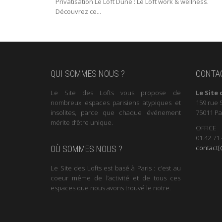
Privatisation Le Loft Dune : Le Loft work & wellness.
Découvrez ce...
QUI SOMMES NOUS ?
CONTA
Le Site des Lofts vous propose de
Le Site 
nombreux espaces parisiens atypiques et
159 rue 
insolites, parce que chaque événement
75011 Pa
mérite d’être unique.
OFFICE
01.42.71.
contact[@
OÙ SOMMES NOUS ?
Le Site des Lofts est basé à Paris : c’est au
coeur même de l’activité et de tous ces
espaces que nous avons trouvé le notre.