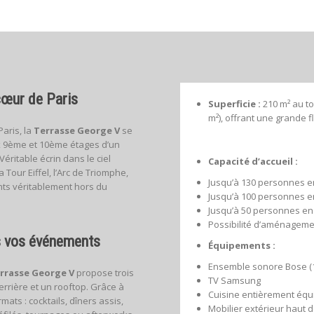
cœur de Paris
Superficie :
210 m² au to
m²), offrant une grande f
aris, la
Terrasse George V
se
 9ème et 10ème étages d’un
ritable écrin dans le ciel
Capacité d’accueil :
 Tour Eiffel, l’Arc de Triomphe,
Jusqu’à 130 personnes en
nts véritablement hors du
Jusqu’à 100 personnes en
Jusqu’à 50 personnes en 
Possibilité d’aménageme
s vos événements
Équipements :
Ensemble sonore Bose (1
rrasse George V
propose trois
TV Samsung
errière et un rooftop. Grâce à
Cuisine entièrement équ
mats : cocktails, dîners assis,
Mobilier extérieur haut