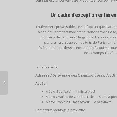
séminaires, lancements de produits, showrooms, dé
Un cadre d’exception entièrem
Entièrement privatisable, ce rooftop unique s’adap
à ses équipements modernes, sonorisation Bose,
mobilier extérieur haut de gamme. En outre, son 
panorama unique sur les toits de Paris, en fai
événements professionnels et privés qui marquen
des Champs-Élysées
Localisation
:
Adresse
:102, avenue des Champs-Élysées, 75008 P
Accès
:
Métro George V — 1 min à pied
Métro Charles de Gaulle-Étoile — 5 min à pie
Métro Franklin D. Roosevelt — à proximité
Nombreux parkings à proximité