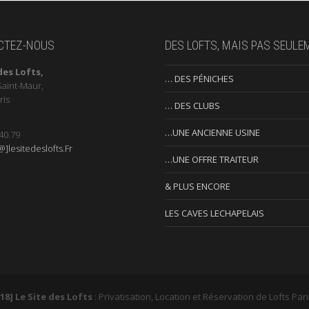
CTEZ-NOUS
DES LOFTS, MAIS PAS SEULE
des Lofts,
… DES PÉNICHES
Saint-Maur,
ris
… DES CLUBS
…UNE ANCIENNE USINE
40.79
]lesitedeslofts.Fr
…UNE OFFRE TRAITEUR
& PLUS ENCORE
LES CAVES LECHAPELAIS
18] Le Site des Lofts
: Privatisation, Location et Réservation de Lofts Par