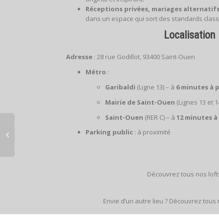
Réceptions privées, mariages alternatif
dans un espace qui sort des standards class
Localisation
Adresse
: 28 rue Godillot, 93400 Saint-Ouen
Métro
:
Garibaldi
(Ligne 13) – à
6 minutes à 
Mairie de Saint-Ouen
(Lignes 13 et 1
Saint-Ouen
(RER C) – à
12 minutes à
Parking public
: à proximité
Découvrez tous nos lof
Envie d’un autre lieu ? Découvrez tous