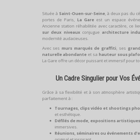
Située à
Saint-Ouen-sur-Seine
, à deux pas du c
portes de Paris,
La Gare
est un espace événem
Ancienne station réhabilitée avec caractère, ce li
sur deux niveaux
conjugue
architecture indu
modernité audacieuses.
Avec ses
murs marqués de graffiti
, ses
grand
naturelle abondante
et sa
hauteur sous plafo
La Gare offre un décor puissant et immersif pour t
Un Cadre Singulier pour Vos Év
Grâce à sa flexibilité et à son atmosphère artist
parfaitement à :
Tournages, clips vidéo et shootings ph
et esthétique.
Défilés de mode, expositions artistiqu
immersives.
Réunions, séminaires ou événements d’e
original et inspirant.