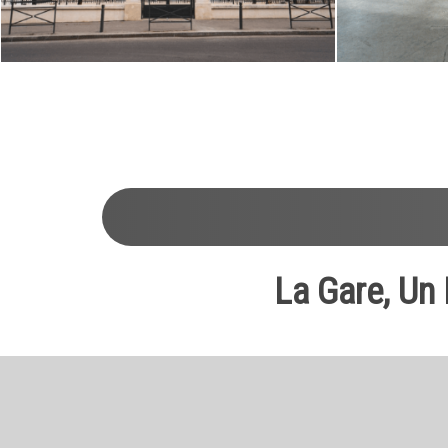
1
2
3
4
5
6
7
8
9
10
11
12
La Gare, Un 