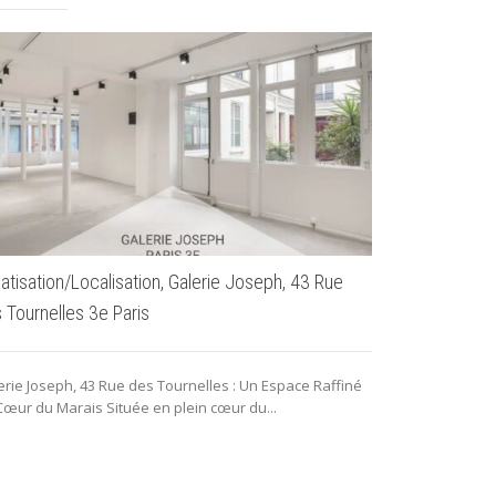
vatisation/Localisation, Galerie Joseph, 43 Rue
 Tournelles 3e Paris
L’espace Car
erie Joseph, 43 Rue des Tournelles : Un Espace Raffiné
Cœur du Marais Située en plein cœur du...
L'Espace Carre
arrondissement
l’espace Carrea