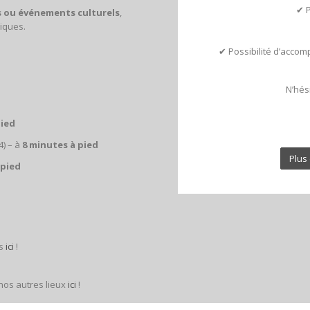
✔ P
s ou événements culturels
,
iques.
✔ Possibilité d’acco
N’hés
pied
4) – à
8 minutes à pied
Plus 
 pied
ts
ici
!
 nos autres lieux
ici
!