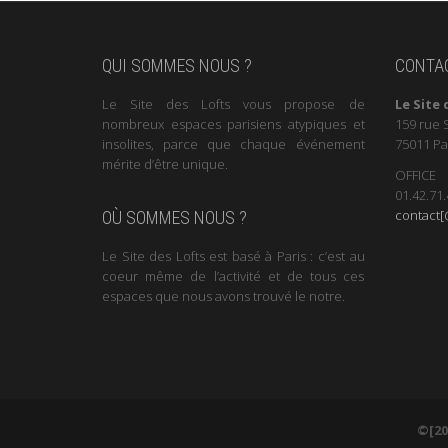
QUI SOMMES NOUS ?
CONTA
Le Site des Lofts vous propose de
Le Site 
nombreux espaces parisiens atypiques et
159 rue 
insolites, parce que chaque événement
75011 Pa
mérite d’être unique.
OFFICE
01.42.71.
contact[@
OÙ SOMMES NOUS ?
Le Site des Lofts est basé à Paris : c’est au
coeur même de l’activité et de tous ces
espaces que nous avons trouvé le notre.
©[20