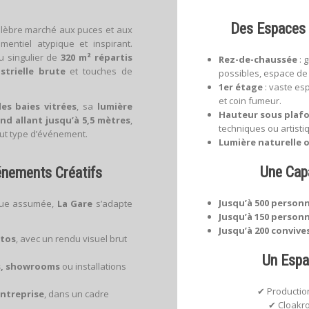
Des Espaces 
élèbre marché aux puces et aux
entiel atypique et inspirant.
eu singulier de
320 m² répartis
Rez-de-chaussée
: 
strielle brute
et touches de
possibles, espace de p
1er étage
: vaste esp
et coin fumeur.
es baies vitrées
, sa
lumière
Hauteur sous plafon
nd allant jusqu’à 5,5 mètres
,
techniques ou artisti
out type d’événement.
Lumière naturelle 
Une Capa
énements Créatifs
Jusqu’à 500 personn
ique assumée,
La Gare
s’adapte
Jusqu’à 150 person
Jusqu’à 200 convives
otos
, avec un rendu visuel brut
Un Espa
es, showrooms
ou installations
✔ Production
ntreprise
, dans un cadre
✔ Cloakro