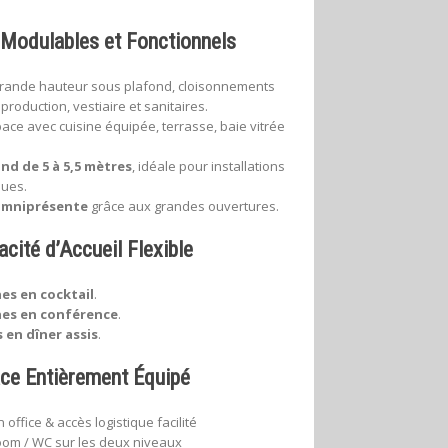
Modulables et Fonctionnels
grande hauteur sous plafond, cloisonnements
roduction, vestiaire et sanitaires.
ace avec cuisine équipée, terrasse, baie vitrée
d de 5 à 5,5 mètres
, idéale pour installations
ques.
omniprésente
grâce aux grandes ouvertures.
cité d’Accueil Flexible
es en cocktail
.
nes en conférence
.
 en dîner assis
.
ce Entièrement Équipé
 office & accès logistique facilité
om / WC sur les deux niveaux