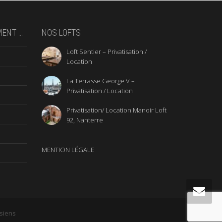
MENT …
NOS LOFTS
Loft Sentier – Privatisation /
Location
La Terrasse George V –
Privatisation / Location
Privatisation/ Location Manoir Loft
92, Nanterre
MENTION LÉGALE
isiens