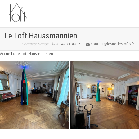
Active
Le Loft Haussmannien
Contactez-nous
01 42 71 40 79
contact@lesitedeslofts.fr
navig
Accueil
»
Le Loft Haussmannien