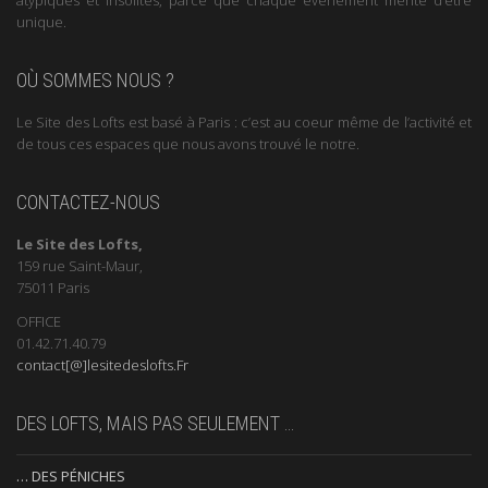
unique.
OÙ SOMMES NOUS ?
Le Site des Lofts est basé à Paris : c’est au coeur même de l’activité et
de tous ces espaces que nous avons trouvé le notre.
CONTACTEZ-NOUS
Le Site des Lofts,
159 rue Saint-Maur,
75011 Paris
OFFICE
01.42.71.40.79
contact[@]lesitedeslofts.Fr
DES LOFTS, MAIS PAS SEULEMENT …
… DES PÉNICHES