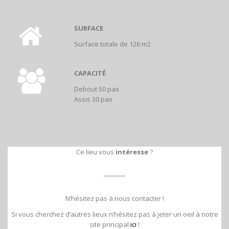
SURFACE
Surface totale de 126 m2
CAPACITÉ
Debout 50 pax
Assis 30 pax
Ce lieu vous
intéresse
?
N’hésitez pas à nous contacter !
Si vous cherchez d’autres lieux n’hésitez pas à jeter un oeil à notre
site principal
ici
!