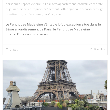
personnes
,
Espace extérieur
,
Les Lofts
,
appartement
,
cocktail
,
corporate
,
déjeuner
,
diner
,
entreprise
,
événement
,
loft
,
organisation
,
paris
,
prestige
,
privatisation
,
professionnel
,
rooftop
,
vue
Le Penthouse Madeleine Véritable loft d'exception situé dans le
8ème arrondissement de Paris, le Penthouse Madeleine
promet l'une des plus belles...
En lire plus
0
likes