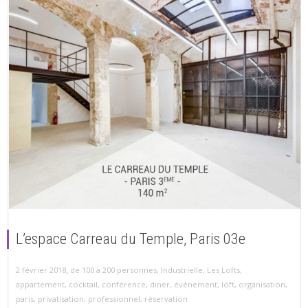
L’espace Carreau du Temple, Paris 03e
,
2 février 2018
de 100 à 200 personnes
,
Industrielle
,
Les Lofts
,
appartement
,
cocktail
,
conférence
,
diner
,
événement
,
loft
,
organisation
,
paris
,
privatisation
,
professionnel
,
réservation