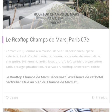
Le Rooftop Champs de Mars, Paris 07e
,
27 mars 2018
Comme à la maison
,
de 50 à 100 personnes
,
Espace
extérieur
,
Les Lofts
,
Sur plusieurs niveaux
,
corporate
,
déjeuner
,
diner
,
entreprise
,
événement
,
jardin
,
location
,
loft
,
loft parisien
,
organisation
,
paris
,
prestige
,
privatisation
,
réservation
,
rooftop
,
showroom
,
soirée
Le Rooftop Champs de Mars Découvrez l'excellence de cet hôtel
particulier situé au pied du Champs de Mars et...
En lire plus
0
likes