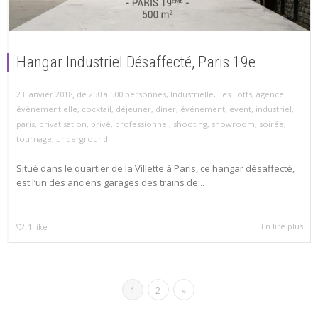
Hangar Industriel Désaffecté, Paris 19e
,
23 janvier 2018
de 250 à 500 personnes
,
Industrielle
,
Les Lofts
,
agence
évènementielle
,
cocktail
,
déjeuner
,
diner
,
événement
,
event
,
industriel
,
paris
,
privatisation
,
privé
,
professionnel
,
shooting
,
showroom
,
soirée
,
tournage
,
underground
Situé dans le quartier de la Villette à Paris, ce hangar désaffecté,
est l’un des anciens garages des trains de...
En lire plus
1
like
1
2
»