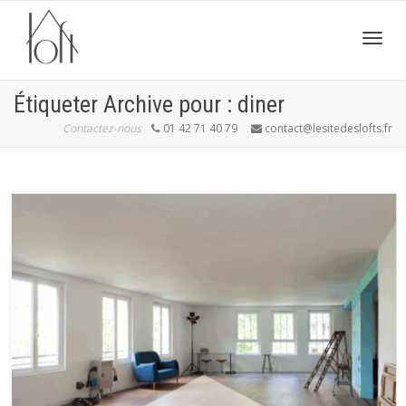
Active
Étiqueter Archive pour : diner
Contactez-nous
01 42 71 40 79
contact@lesitedeslofts.fr
navig