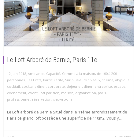
Le Loft Arboré de Bernie, Paris 11e
,
12 juin 2018
Ambiance
,
Capacité
,
Comme à la maison
,
de 100 à 200
personnes
,
Les Lofts
,
Particularité
,
Sur plusieurs niveaux
,
11eme
,
atypique
,
cocktail
,
cocktails diner
,
corporate
,
déjeuner
,
diner
,
entreprise
,
espace
,
événement
,
event
,
loft parisien
,
maison
,
organisation
,
paris
,
professionnel
,
réservation
,
showroom
Le Loft arboré de Bernie Situé dans le 11ème arrondissement de
Paris ce grand loft possède une superficie de 110m2. Vous y...
En lire plus