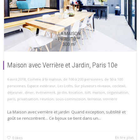
Maison avec Verrière et Jardin, Paris 10e
,
6 avril 2018
Comme à la maison
,
de 100 à 200 personnes
,
de 50 à 100
personnes
,
Espace extérieur
,
Les Lofts
,
Sur plusieurs niveaux
,
cocktail
,
déjeuner
,
diner
,
événement
,
jardin
,
location
,
loft
,
maison
,
organisation
,
paris
,
privatisation
,
réunion
,
sous-commission
,
terrasse
,
verrière
La Maison avec verrière et jardin Quand exception, subtilité et
goût se rencontrent… Ce bijoux se tient dans un...
En lire plus
0
likes