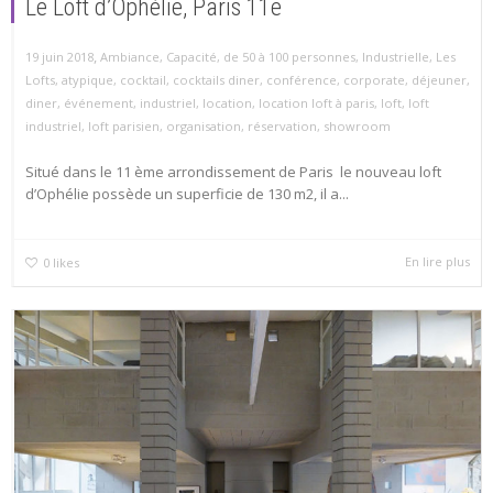
Le Loft d’Ophélie, Paris 11e
,
19 juin 2018
Ambiance
,
Capacité
,
de 50 à 100 personnes
,
Industrielle
,
Les
Lofts
,
atypique
,
cocktail
,
cocktails diner
,
conférence
,
corporate
,
déjeuner
,
diner
,
événement
,
industriel
,
location
,
location loft à paris
,
loft
,
loft
industriel
,
loft parisien
,
organisation
,
réservation
,
showroom
Situé dans le 11 ème arrondissement de Paris le nouveau loft
d’Ophélie possède un superficie de 130 m2, il a...
En lire plus
0
likes