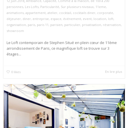
,
12 juin 2018
Ambiance
,
Capacité
,
Comme à la maison
,
de 100 à 200
personnes
,
Les Lofts
,
Particularité
,
Sur plusieurs niveaux
,
11eme
,
animations
,
appartement
,
atelier
,
cocktail
,
cocktails diner
,
corporate
,
déjeuner
,
diner
,
entreprise
,
espace
,
événement
,
event
,
location
,
loft
,
organisation
,
paris
,
paris 11
,
parisien
,
particulier
,
privatisation
,
réservation
,
showroom
Le Loft contemporain de Stephen Situé en plein cœur de 11ème
arrondissement de Paris, ce magnifique loft se trouve sur 3
étages...
En lire plus
0
likes