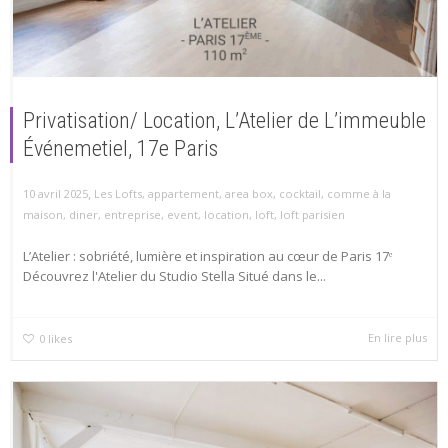
Privatisation/ Location, L’Atelier de L’immeuble
Événemetiel, 17e Paris
,
10 avril 2025
Les Lofts
,
appartement
,
area box
,
cocktail
,
comme à la
maison
,
diner
,
entreprise
,
event
,
location
,
loft
,
loft parisien
L’Atelier : sobriété, lumière et inspiration au cœur de Paris 17ᵉ
Découvrez l'Atelier du Studio Stella Situé dans le...
En lire plus
0
likes