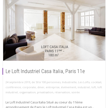
Le Loft Industriel Casa Italia, Paris 11e
,
24 septembre 2019
de 50 à 100 personnes
,
Industrielle
,
Les Lofts
,
cocktail
,
conférence
,
corporate
,
diner
,
entreprise
,
événement
,
industriel
,
loft
,
loft
industriel
,
organisation
,
privatisation
,
réservation
,
soirée
Le Loft Industriel Casa Italia Situé au coeur du 11ème
arrondissement de Paris le Loft Industriel Casa Italia est un...