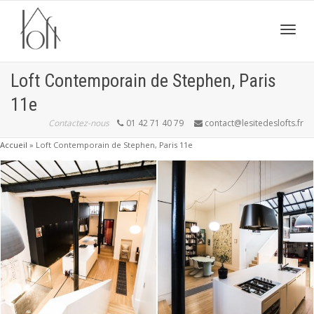
Active
Loft Contemporain de Stephen, Paris
11e
navig
Contactez-nous
01 42 71 40 79
contact@lesitedeslofts.fr
Accueil
»
Loft Contemporain de Stephen, Paris 11e