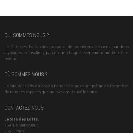
QUI SOMMES NOUS ?
Le Site des Lofts vous propose de nombreux espaces parisiens
atypiques et insolites, parce que chaque événement mérite d’être
unique.
OÙ SOMMES NOUS ?
Le Site des Lofts est basé à Paris : c’est au coeur même de l’activité et
de tous ces espaces que nous avons trouvé le notre.
CONTACTEZ-NOUS
Le Site des Lofts,
159 rue Saint-Maur,
75011 Paris