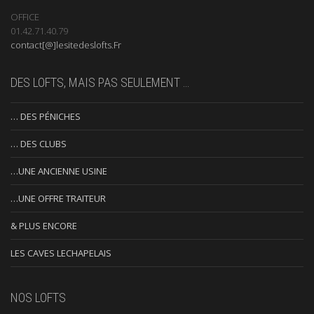
OFFICE
01.42.71.40.79
contact[@]lesitedeslofts.Fr
DES LOFTS, MAIS PAS SEULEMENT …
… DES PÉNICHES
… DES CLUBS
…UNE ANCIENNE USINE
…UNE OFFRE TRAITEUR
& PLUS ENCORE
LES CAVES LECHAPELAIS
NOS LOFTS