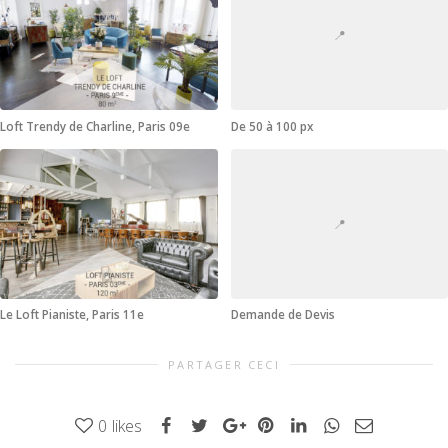
📍
Loft Trendy de Charline, Paris 09e
De 50 à 100 px
📍
Le Loft Pianiste, Paris 11e
Demande de Devis
PARTAGER CECI
0
likes