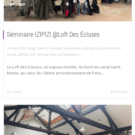
Séminaire IZIPIZI @Loft Des Écluses
,
12 mai 2023
blog
,
10ème
,
cocktail
,
corporate
,
entreprise
,
événement
,
event
,
IZIPIZI
,
loft
,
loft parisien
,
privatisation
Le Loft des Ecluses, un espace insolite. Au bord du canal Saint-
Martin, au cœur du 10ème arrondissement de Paris,...
En lire plus
0
likes