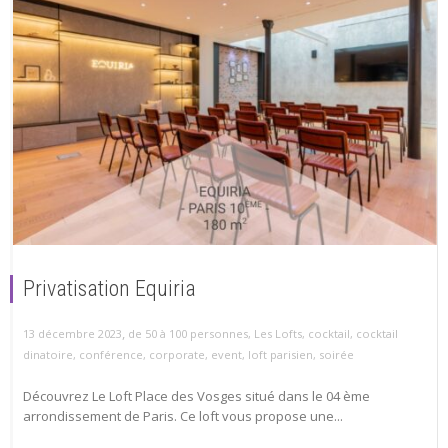
Privatisation Equiria
,
13 décembre 2023
de 50 à 100 personnes
,
Les Lofts
,
cocktail
,
cocktail
dinatoire
,
conférence
,
corporate
,
event
,
loft parisien
,
soirée
Découvrez Le Loft Place des Vosges situé dans le 04 ème
arrondissement de Paris. Ce loft vous propose une...