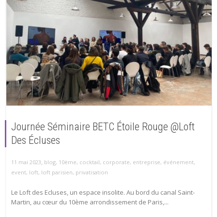
Journée Séminaire BETC Étoile Rouge @Loft
Des Écluses
,
11 mai 2023
blog
,
10ème
,
cocktail
,
corporate
,
entreprise
,
événement
,
event
,
loft
,
loft parisien
,
privatisation
Le Loft des Ecluses, un espace insolite. Au bord du canal Saint-
Martin, au cœur du 10ème arrondissement de Paris,...