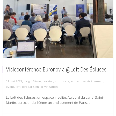
Visioconférence Euronovia @Loft Des Écluses
,
31 mai 2023
blog
,
10ème
,
cocktail
,
corporate
,
entreprise
,
événement
,
event
,
loft
,
loft parisien
,
privatisation
Le Loft des Ecluses, un espace insolite. Au bord du canal Saint-
Martin, au cœur du 10ème arrondissement de Paris,...