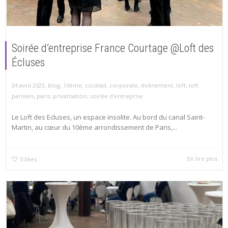
Soirée d’entreprise France Courtage @Loft des
Écluses
,
24 avril 2023
blog
,
10ème
,
cocktail
,
corporate
,
événement
,
loft
,
loft
parisien
,
paris
,
privatisation
,
soirée d'entreprise
Le Loft des Ecluses, un espace insolite. Au bord du canal Saint-
Martin, au cœur du 10ème arrondissement de Paris,...
En lire plus
0
likes