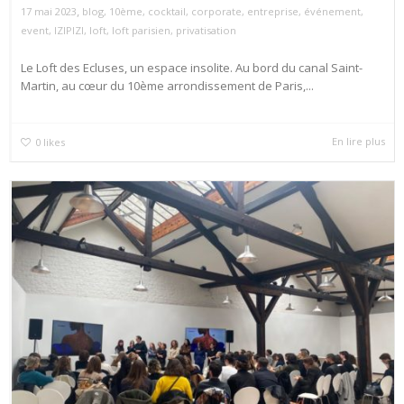
,
17 mai 2023
blog
,
10ème
,
cocktail
,
corporate
,
entreprise
,
événement
,
event
,
IZIPIZI
,
loft
,
loft parisien
,
privatisation
Le Loft des Ecluses, un espace insolite. Au bord du canal Saint-
Martin, au cœur du 10ème arrondissement de Paris,...
En lire plus
0
likes