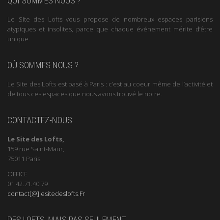
QUI SOMMES NOUS ?
Le Site des Lofts vous propose de nombreux espaces parisiens
atypiques et insolites, parce que chaque événement mérite d’être
unique.
OÙ SOMMES NOUS ?
Le Site des Lofts est basé à Paris : c’est au coeur même de l’activité et
de tous ces espaces que nous avons trouvé le notre.
CONTACTEZ-NOUS
Le Site des Lofts,
159 rue Saint-Maur,
75011 Paris
OFFICE
01.42.71.40.79
contact[@]lesitedeslofts.Fr
DES LOFTS, MAIS PAS SEULEMENT …