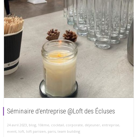
Séminaire d’entreprise @Loft des Écluses
,
24 avril 2023
blog
,
10ème
,
cocktail
,
corporate
,
déjeuner
,
entreprise
,
event
,
loft
,
loft parisien
,
paris
,
team building