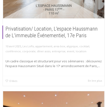
Privatisation/ Location, L’espace Haussmann
de L’immeuble Événementiel, 17e Paris
,
10 avril 2025
Les Lofts
,
appartement
,
area box
,
atypique
,
cocktail
,
conférence
,
corporate
,
dîner assis
,
entreprise
,
event
,
location
Un cadre classique et structurant pour vos séminaires : découvrez
l’espace Haussmann Situé dans le 17ᵉ arrondissement de Paris,...
En lire plus
0
likes