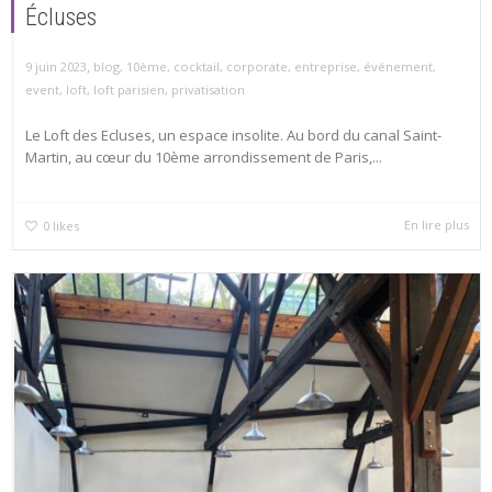
Écluses
,
9 juin 2023
blog
,
10ème
,
cocktail
,
corporate
,
entreprise
,
événement
,
event
,
loft
,
loft parisien
,
privatisation
Le Loft des Ecluses, un espace insolite. Au bord du canal Saint-
Martin, au cœur du 10ème arrondissement de Paris,...
En lire plus
0
likes