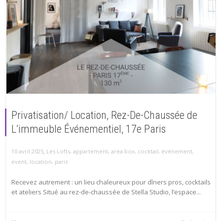
Privatisation/ Location, Rez-De-Chaussée de
L’immeuble Événementiel, 17e Paris
,
10 avril 2025
Les Lofts
,
appartement
,
area box
,
cocktail
,
événement
,
event
,
location
,
paris
Recevez autrement : un lieu chaleureux pour dîners pros, cocktails
et ateliers Situé au rez-de-chaussée de Stella Studio, l’espace...