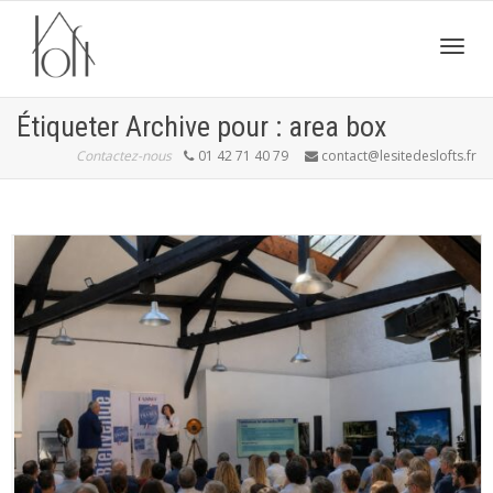
Active
Étiqueter Archive pour : area box
Contactez-nous
01 42 71 40 79
contact@lesitedeslofts.fr
navig