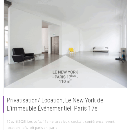
Privatisation/ Location, Le New York de
L’immeuble Événementiel, Paris 17e
,
10 avril 2025
Les Lofts
,
11eme
,
area box
,
cocktail
,
conférence
,
event
,
location
,
loft
,
loft parisien
,
paris