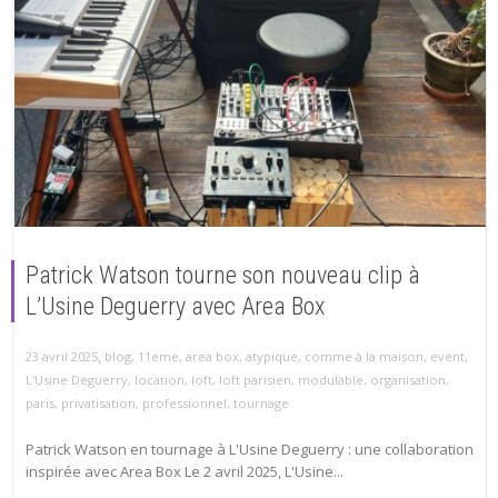
Patrick Watson tourne son nouveau clip à
L’Usine Deguerry avec Area Box
,
23 avril 2025
blog
,
11eme
,
area box
,
atypique
,
comme à la maison
,
event
,
L'Usine Deguerry
,
location
,
loft
,
loft parisien
,
modulable
,
organisation
,
paris
,
privatisation
,
professionnel
,
tournage
Patrick Watson en tournage à L'Usine Deguerry : une collaboration
inspirée avec Area Box Le 2 avril 2025, L'Usine...