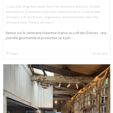
,
11 juin 2026
blog
,
Non classé
,
Paris 10e
,
Séminaire
,
area box
,
Cocktail
déjeunatoire
,
Événement corporate
,
Expertise France
,
Location salle
séminaire
,
Loft des Écluses
,
Organisation événementielle
,
Paris 10e
,
séminaire Paris
,
Traiteur séminaire
Retour sur le séminaire Expertise France au Loft des Écluses : une
journée gourmande et productive Le 4 juin...
En lire plus
0
likes