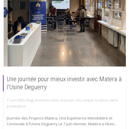
Une journée pour mieux investir avec Matera à
l’Usine Deguerry
,
11 juin 2025
blog
,
ancienne usine
,
area box
,
lieu unique
,
location
,
paris
,
privatisation
Journée des Proprios Matera, Une Expérience Immobilière et
Conviviale à l’Usine Deguerry Le 7 juin dernier, Matera a réuni...