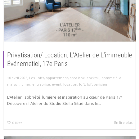
Privatisation/ Location, L’Atelier de L’immeuble
Événemetiel, 17e Paris
,
10 avril 2025
Les Lofts
,
appartement
,
area box
,
cocktail
,
comme à la
maison
,
diner
,
entreprise
,
event
,
location
,
loft
,
loft parisien
L’Atelier : sobriété, lumière et inspiration au cœur de Paris 17ᵉ
Découvrez l'Atelier du Studio Stella Situé dans le...
En lire plus
0
likes