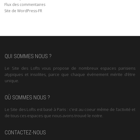
Flux des commentaires
Site de WordPress-FR
QUI SOMMES NOUS ?
Le Site des Lofts vous propose de nombreux espaces parisiens
atypiques et insolites, parce que chaque événement mérite d’être
unique.
OÙ SOMMES NOUS ?
Le Site des Lofts est basé à Paris : c’est au coeur même de l’activité et
de tous ces espaces que nous avons trouvé le notre.
CONTACTEZ-NOUS