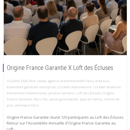
Origine France Garantie X Loft des Écluses
,
15 juillet 2026
Non classé
,
agence événementielle Paris
,
area box
,
assemblée générale entreprise
,
Cocktail déjeunatoire
,
cocktail dinatoire
,
événement institutionnel
,
jambon Serrano
,
Loft des Écluses
,
Origine
France Garantie
,
Paris 10e
,
pause gourmande
,
quai de Valmy
,
remise de
prix
,
séminaire Paris
Origine France Garantie réunit 120 participants au Loft des Écluses
Retour sur l'Assemblée Annuelle d'Origine France Garantie au
Loft...