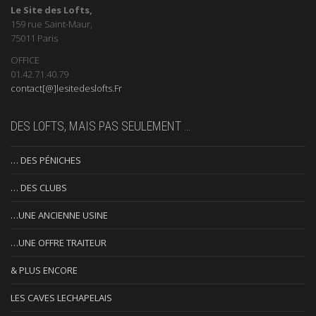
Le Site des Lofts,
159 rue Saint-Maur,
75011 Paris
OFFICE
01.42.71.40.79
contact[@]lesitedeslofts.Fr
DES LOFTS, MAIS PAS SEULEMENT …
… DES PÉNICHES
… DES CLUBS
…UNE ANCIENNE USINE
…UNE OFFRE TRAITEUR
& PLUS ENCORE
LES CAVES LECHAPELAIS