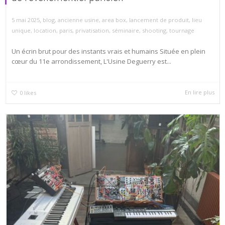
,
5 mai 2025
blog
,
ancienne usine
,
area box
,
lancement de produit
,
lieu
unique
,
location
,
paris
,
privatisation
,
séminaire
,
shooting
,
tournage
Un écrin brut pour des instants vrais et humains Située en plein
cœur du 11e arrondissement, L'Usine Deguerry est...
En lire plus
0
likes