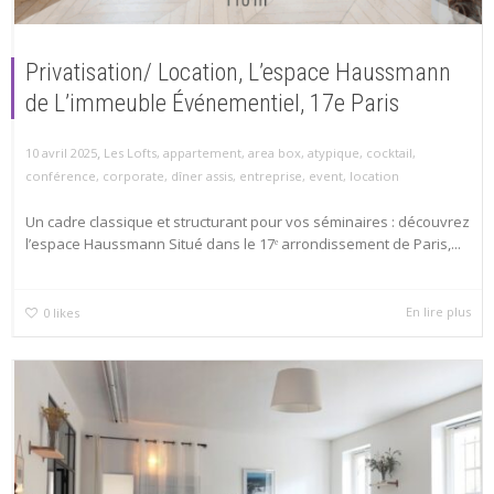
Privatisation/ Location, L’espace Haussmann
de L’immeuble Événementiel, 17e Paris
,
10 avril 2025
Les Lofts
,
appartement
,
area box
,
atypique
,
cocktail
,
conférence
,
corporate
,
dîner assis
,
entreprise
,
event
,
location
Un cadre classique et structurant pour vos séminaires : découvrez
l’espace Haussmann Situé dans le 17ᵉ arrondissement de Paris,...
En lire plus
0
likes