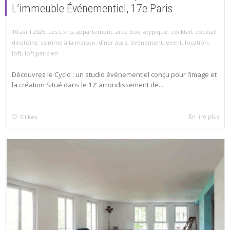
L’immeuble Événementiel, 17e Paris
,
10 avril 2025
Les Lofts
,
appartement
,
area box
,
atypique
,
cocktail
,
cocktail
dinatoire
,
comme à la maison
,
dîner assis
,
événement
,
event
,
location
,
loft
,
loft parisien
Découvrez le Cyclo : un studio événementiel conçu pour l’image et
la création Situé dans le 17ᵉ arrondissement de...
En lire plus
0
likes