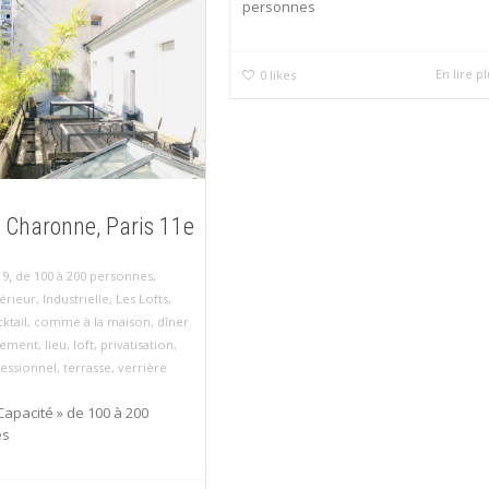
personnes
En lire p
0
likes
t Charonne, Paris 11e
,
19
de 100 à 200 personnes
,
érieur
,
Industrielle
,
Les Lofts
,
ktail
,
comme à la maison
,
dîner
ement
,
lieu
,
loft
,
privatisation
,
essionnel
,
terrasse
,
verrière
 Capacité » de 100 à 200
es