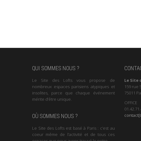
QUI SOMMES NOUS ?
CONTA
Le Site des Lofts vous propose de
Le Site 
nombreux espaces parisiens atypiques et
159 rue 
insolites, parce que chaque événement
75011 Pa
mérite d’être unique.
OFFICE
01.42.71.
contact[@
OÙ SOMMES NOUS ?
Le Site des Lofts est basé à Paris : c’est au
coeur même de l’activité et de tous ces
espaces que nous avons trouvé le notre.