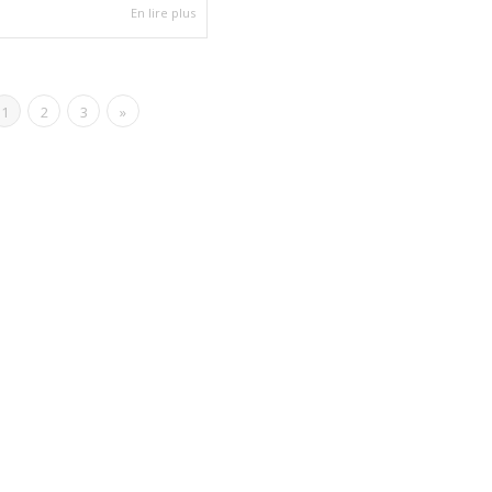
En lire plus
1
2
3
»