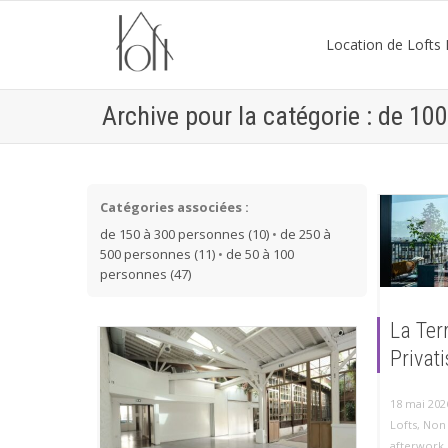
Location de Lofts P
Archive pour la catégorie : de 10
Catégories associées :
de 150 à 300 personnes (10)
•
de 250 à
500 personnes (11)
•
de 50 à 100
personnes (47)
La Ter
Privati
18 mai 202
Lofts
,
Non 
afterwork 