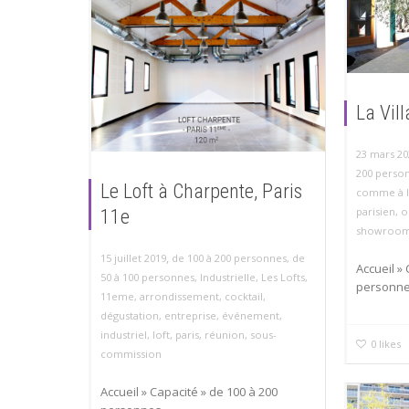
La Vil
23 mars 20
200 perso
Le Loft à Charpente, Paris
comme à l
parisien
,
o
11e
showroo
,
15 juillet 2019
de 100 à 200 personnes
,
de
Accueil »
50 à 100 personnes
,
Industrielle
,
Les Lofts
,
personn
11eme
,
arrondissement
,
cocktail
,
dégustation
,
entreprise
,
événement
,
industriel
,
loft
,
paris
,
réunion
,
sous-
0
likes
commission
Accueil » Capacité » de 100 à 200