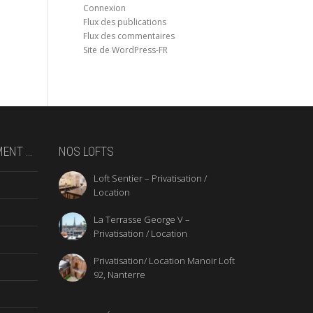
Connexion
Flux des publications
Flux des commentaires
Site de WordPress-FR
MENT …
NOS LOFTS
Loft Sentier – Privatisation /
Location
La Terrasse George V –
Privatisation / Location
Privatisation/ Location Manoir Loft
92, Nanterre