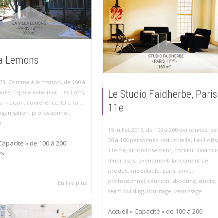
la Lemons
,
23
Comme à la maison
,
de 100 à
Le Studio Faidherbe, Paris
nnes
,
Espace extérieur
,
Les Lofts
,
a maison
,
conférence
,
loft
,
loft
11e
rganisation
,
professionnel
,
m
,
15 juillet 2019
de 100 à 200 personnes
,
de
50 à 100 personnes
,
Industrielle
,
Les Lofts
 Capacité » de 100 à 200
11eme
,
arrondissement
,
cocktail dinatoir
es
dîner assis
,
événement
,
lancement de
produit
,
modulable
,
paris
,
privé
,
professionnel
,
réunion
,
shooting
,
studio
,
En lire plus
team building
,
tournage
,
vernissage
Accueil » Capacité » de 100 à 200