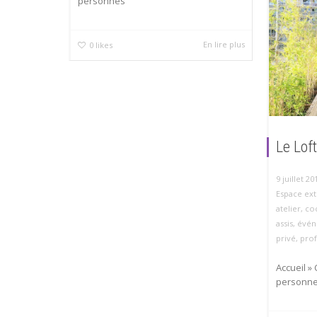
personnes
En lire plus
0
likes
Le Lof
9 juillet 20
Espace ext
atelier
,
coc
assis
,
évén
privé
,
prof
Accueil »
personn