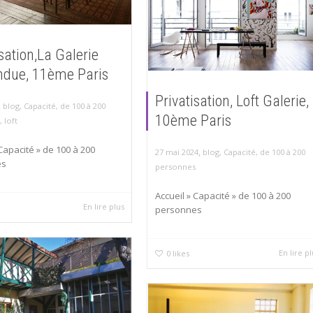
isation,La Galerie
ndue, 11ème Paris
Privatisation, Loft Galerie,
,
blog
,
Capacité
,
de 100 à 200
10ème Paris
,
loft
 Capacité » de 100 à 200
,
27 mai 2024
blog
,
Capacité
,
de 100 à 200
es
personnes
Accueil » Capacité » de 100 à 200
En lire plus
personnes
En lire p
0
likes