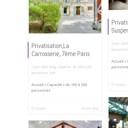
Privat
Suspe
3 juin 2024
Privatisation,La
personnes
Carrosserie, 7ème Paris
Accueil »
,
personn
3 juin 2024
blog
,
Capacité
,
de 100 à 200
personnes
,
loft
Accueil » Capacité » de 100 à 200
0
likes
personnes
En lire plus
0
likes