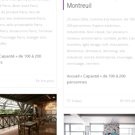
Montreuil
é Paris
,
dîner assis Paris
,
de produit Paris
,
lieu de
ris
,
lieu événementiel Paris
,
,
25 mars 2026
Comme à la maison
,
de 100
ris
,
salle privatisable Paris
,
200 personnes
,
Espace extérieur
,
Paris
,
showroom Paris
,
Terrasse
Industrielle
,
Non classé
,
Sur plusieurs
Tournage Paris
,
triangle d'or
,
niveaux
,
anniversaire
,
cocktail
,
jardin
,
Lie
ffel
Insolites
,
light design
,
loft
,
mezzanine
,
Montreuil
,
séminaire
,
shooting
,
site
 Capacité » de 100 à 200
industriel
,
soirée d'entreprise
,
tournage
,
es
vernissage
,
verrière
Accueil » Capacité » de 100 à 200
En lire plus
personnes
En lire p
0
likes