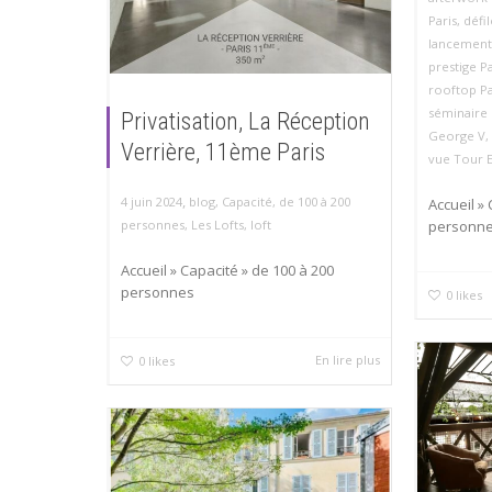
Paris
,
défil
lancement 
prestige Pa
rooftop Pa
séminaire 
Privatisation, La Réception
George V
,
Verrière, 11ème Paris
vue Tour Ei
,
4 juin 2024
blog
,
Capacité
,
de 100 à 200
Accueil »
personn
personnes
,
Les Lofts
,
loft
Accueil » Capacité » de 100 à 200
personnes
0
likes
En lire plus
0
likes