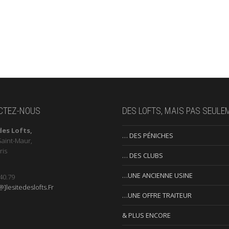
CTEZ-NOUS
DES LOFTS, MAIS PAS SEULE
des Lofts,
… DES PÉNICHES
Saint-Maur,
ris
… DES CLUBS
…UNE ANCIENNE USINE
40.79
]lesitedeslofts.Fr
…UNE OFFRE TRAITEUR
& PLUS ENCORE