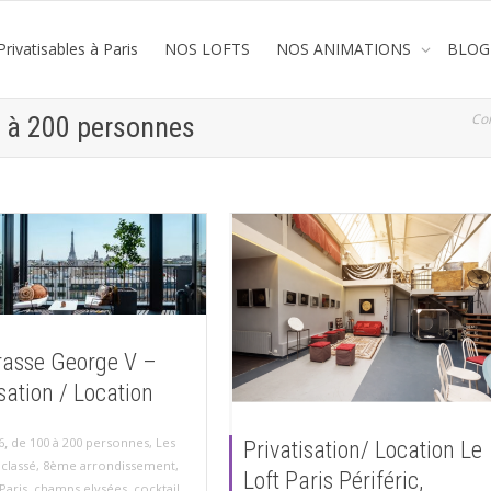
rivatisables à Paris
NOS LOFTS
NOS ANIMATIONS
BLOG
Co
0 à 200 personnes
rasse George V –
sation / Location
,
6
de 100 à 200 personnes
,
Les
Privatisation/ Location Le
classé
,
8ème arrondissement
,
Loft Paris Périféric,
Paris
,
champs elysées
,
cocktail