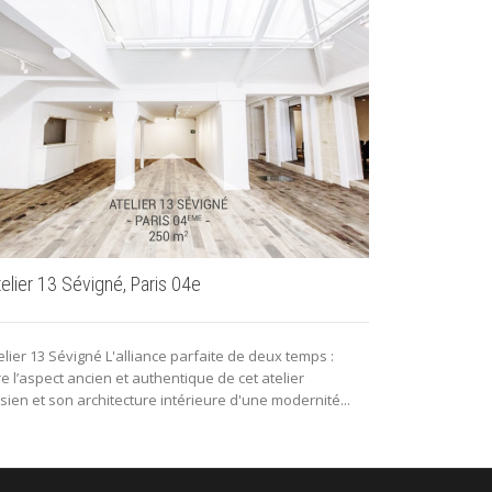
Séminaire IZ
Le Loft des Ecl
telier 13 Sévigné, Paris 04e
Saint-Martin, 
elier 13 Sévigné L'alliance parfaite de deux temps :
e l’aspect ancien et authentique de cet atelier
sien et son architecture intérieure d'une modernité...