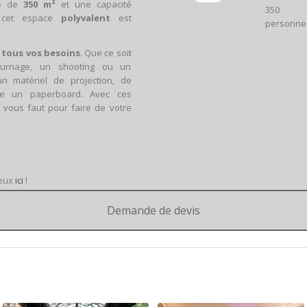
ie de
350 m²
et une capacité
350
 cet espace
polyvalent
est
personne
à
tous vos besoins
. Que ce soit
tournage, un shooting ou un
n matériel de projection, de
me un paperboard. Avec ces
l vous faut pour faire de votre
ieux
ici
!
Demande de devis