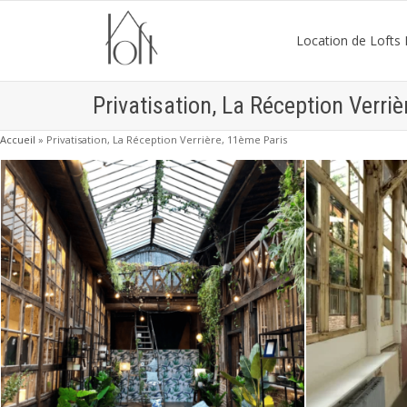
Location de Lofts P
Privatisation, La Réception Verri
Accueil
»
Privatisation, La Réception Verrière, 11ème Paris