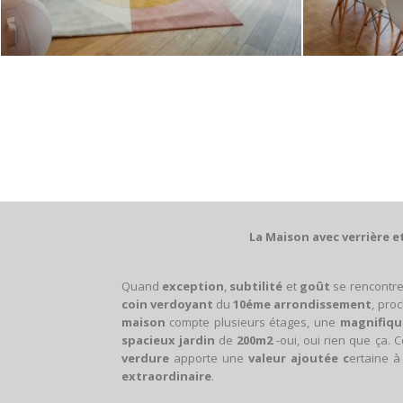
1
2
3
4
5
6
7
8
9
10
11
12
13
14
15
16
17
18
19
20
21
22
23
24
25
26
27
La Maison avec verrière e
Quand
exception
,
subtilité
et
goût
se rencontr
coin verdoyant
du
10éme arrondissement
, pro
maison
compte plusieurs étages, une
magnifique
spacieux
jardin
de
200m2
-oui, oui rien que ça. C
verdure
apporte une
valeur ajoutée c
ertaine à
extraordinaire
.