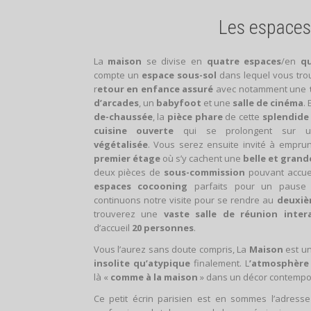
Les espaces
La
maison
se divise en
quatre espaces
/en
q
compte un
espace sous-sol
dans lequel vous tro
r
etour en enfance assuré
avec notamment une
d’arcades
, un
babyfoot
et une
salle de cinéma
.
de-chaussée
, la
pièce phare
de cette
splendide
cuisine
ouverte
qui se prolongent sur
végétalisée
. Vous serez ensuite invité à emprun
premier étage
où s’y cachent une
belle et grande
deux pièces de
sous-commission
pouvant accueil
espaces cocooning
parfaits pour un pause 
continuons notre visite pour se rendre au
deuxiè
trouverez une
vaste salle de réunion intera
d’accueil
20 personnes
.
Vous l’aurez sans doute compris, La
Maison
est u
insolite qu’atypique
finalement. L
’atmosphère
là «
comme à la maison
» dans un décor contempora
Ce petit écrin parisien est en sommes l’adres