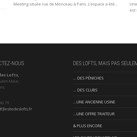
Meeting située rue de Monceau à Paris. L’espace a été...
Une 
est 
CTEZ-NOUS
DES LOFTS, MAIS PAS SEULE
des Lofts,
… DES PÉNICHES
Saint-Maur,
ris
… DES CLUBS
…UNE ANCIENNE USINE
40.79
]lesitedeslofts.Fr
…UNE OFFRE TRAITEUR
& PLUS ENCORE