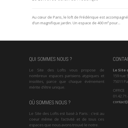
Au cœur de Paris, le loft de Frédérique est accompagné
d’un magnifique jardin. Un espace de 400 m² pour...
QUI SOMMES NOUS ?
CONTA
Le Site des Lofts vous propose de
Le Site 
nombreux espaces parisiens atypiques et
159 rue 
insolites, parce que chaque événement
75011 Pa
mérite d’être unique.
OFFICE
01.42.71.
contact[@
OÙ SOMMES NOUS ?
Le Site des Lofts est basé à Paris : c’est au
coeur même de l’activité et de tous ces
espaces que nous avons trouvé le notre.