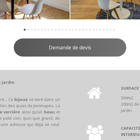
Demande de devis
t jardin
SURFACE
300m2
ent… Ce
bijoux
se tient dans un
200m2 de
ches des quais de Jemmapes. La
jardin
 verrière
ainsi qu’un
beau
et
e petit coin, quoi que grand, de
 une adresse qui déjà se veut
CAPACIT
INTERIEU