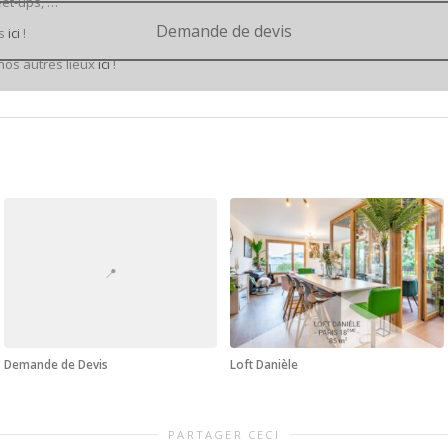
et-ups, …
Demande de devis
ts
ici
!
 nos autres lieux
ici
!
📍
Demande de Devis
Loft Danièle
PARTAGER CECI