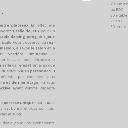
70 pax as
 :
au RDC
30 à table
25 en U
uatre plateaux
. En effet, elle
50 en ilot
uverez
1 salle de jeux
pour un
table de ping-pong
, de
s jeux
 Ensuite, vous trouverez, au
rez-
 maison
, à savoir le
salon
et la
 une
verrière lumineuse
et
ter l’escalier pour découvre le
 salle
de
relaxation
ainsi que
lir entre
6 à 10 personnes
.
3
détente, par exemple. Nous
me et dernier étage
: ici vous
ctive
ayant comme capacité
ne
adresse unique
, tout autant
y est bonne et nous sommes
in et subtil.
se idéale pour vos événements