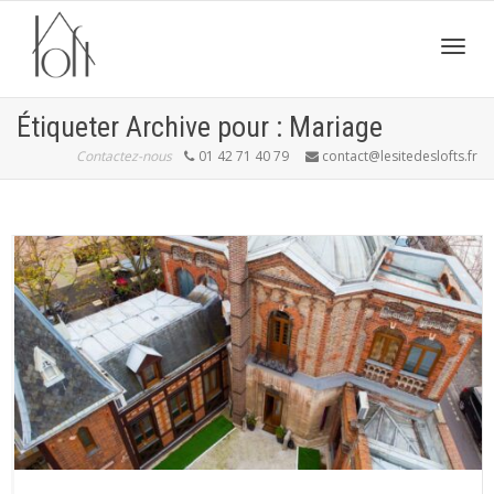
Active
Étiqueter Archive pour : Mariage
Contactez-nous
01 42 71 40 79
contact@lesitedeslofts.fr
navig