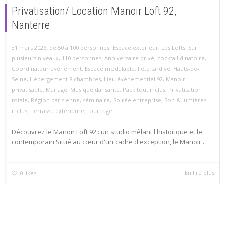
Privatisation/ Location Manoir Loft 92,
Nanterre
,
31 mars 2026
de 50 à 100 personnes
,
Espace extérieur
,
Les Lofts
,
Sur
plusieurs niveaux
,
110 personnes
,
Anniversaire privé
,
cocktail dinatoire
,
Coordinateur événement
,
Espace modulable
,
Fête tardive
,
Hauts-de-
Seine
,
Hébergement 8 chambres
,
Lieu événementiel 92
,
Manoir
privatisable
,
Mariage
,
Musique dansante
,
Pack tout inclus
,
Privatisation
totale
,
Région parisienne
,
séminaire
,
Soirée entreprise
,
Son & lumières
inclus
,
Terrasse extérieure
,
tournage
Découvrez le Manoir Loft 92 : un studio mêlant l'historique et le
contemporain Situé au cœur d'un cadre d'exception, le Manoir...
En lire plus
0
likes