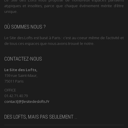
Le Site des Lofts vous propose de nombreux espaces parisiens
atypiques et insolites, parce que chaque événement mérite d’être
unique.
OÙ SOMMES NOUS ?
Le Site des Lofts est basé à Paris : c’est au coeur même de l’activité et
de tous ces espaces que nous avons trouvé le notre.
CONTACTEZ-NOUS
Le Site des Lofts,
159 rue Saint-Maur,
75011 Paris
OFFICE
01.42.71.40.79
contact[@]lesitedeslofts.Fr
DES LOFTS, MAIS PAS SEULEMENT …