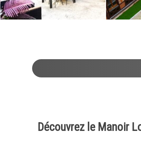
1
2
3
4
5
6
7
8
9
10
Découvrez le Manoir Lof