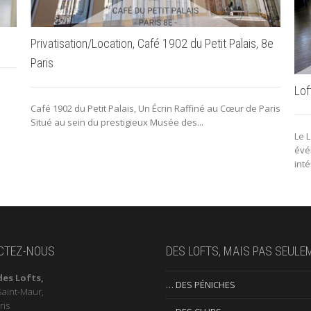
Privatisation/Location, Café 1902 du Petit Palais, 8e
Paris
Lof
Café 1902 du Petit Palais, Un Écrin Raffiné au Cœur de Paris
Situé au sein du prestigieux Musée des...
Le L
évé
inté
CTEZ-NOUS
DES LOFTS, MAIS PAS SEULE
des Lofts,
… DES PÉNICHES
Saint-Maur,
ris