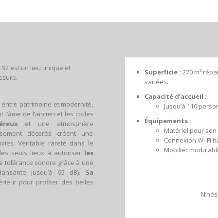
 92 est un lieu unique et
Superficie :
270 m² répar
esure.
variées.
Capacité d’accueil :
e entre patrimoine et modernité,
Jusqu’à 110 person
 l’âme de l’ancien et les codes
Équipements :
éreux
et une atmosphère
Matériel pour son 
usement décorés créent une
Connexion Wi-Fi ha
ies. Véritable rareté dans le
Mobilier modulabl
des seuls lieux à autoriser
les
te tolérance sonore grâce à une
 dansante jusqu’à 95 dB).
Sa
rieur pour profiter des belles
N’hés