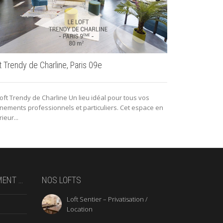
Le Loft avec 
t Trendy de Charline, Paris 09e
Au cœur de Par
oft Trendy de Charline Un lieu idéal pour tous vos
d’un magnifique
nements professionnels et particuliers. Cet espace en
rieur...
MENT …
NOS LOFTS
Loft Sentier – Privatisation /
Location