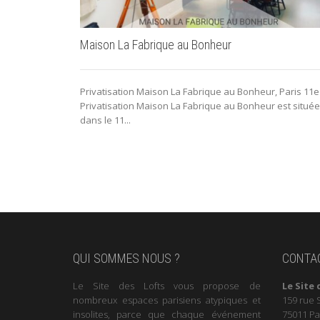
Maison La Fabrique au Bonheur
Privatisation Maison La Fabrique au Bonheur, Paris 11e
Privatisation Maison La Fabrique au Bonheur est située
dans le 11...
QUI SOMMES NOUS ?
CONTA
Le Site des Lofts vous propose de
Le Site 
nombreux espaces parisiens atypiques et
159 rue 
insolites, parce que chaque événement
75011 Pa