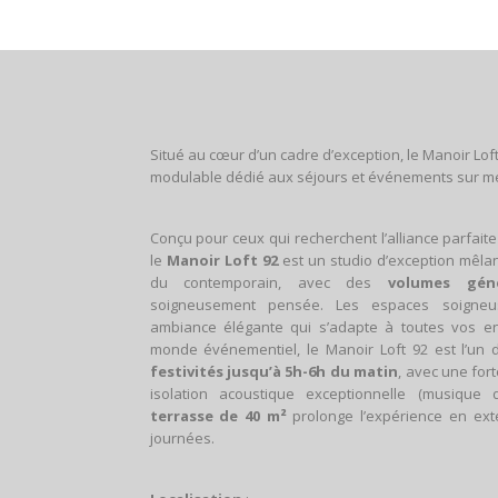
Situé au cœur d’un cadre d’exception, le Manoir Loft
modulable dédié aux séjours et événements sur m
Conçu pour ceux qui recherchent l’alliance parfait
le
Manoir Loft 92
est un studio d’exception mêlant
du contemporain, avec des
volumes gén
soigneusement pensée. Les espaces soigne
ambiance élégante qui s’adapte à toutes vos env
monde événementiel, le Manoir Loft 92 est l’un 
festivités jusqu’à 5h-6h du matin
, avec une for
isolation acoustique exceptionnelle (musique
terrasse de 40 m²
prolonge l’expérience en exté
journées.