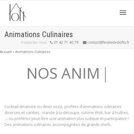
Active
Animations Culinaires
Contactez-nous
01 42 71 40 79
contact@lesitedeslofts.fr
navig
Accueil
»
Animations Culinaires
NOS ANIMA
|
Cocktail dinatoire ou diner assis, profitez d’animations culinaires
diverses et variées : viande à la découpe, cuisine Wok, bar à huîtres,
… ou préférez peut-être une animation plus ludique et participative !
Des animations culinaires accompagnées de grands chefs.