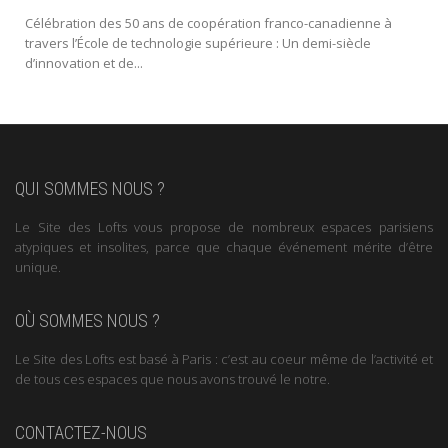
Célébration des 50 ans de coopération franco-canadienne à
travers l’École de technologie supérieure : Un demi-siècle
d’innovation et de...
QUI SOMMES NOUS ?
Le Site des Lofts vous propose de nombreux espaces parisiens
atypiques et insolites, parce que chaque événement mérite d’être
unique.
OÙ SOMMES NOUS ?
Le Site des Lofts est basé à Paris : c’est au coeur même de l’activité et
de tous ces espaces que nous avons trouvé le notre.
CONTACTEZ-NOUS