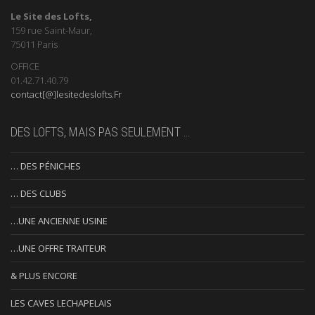
Le Site des Lofts,
159 rue Saint-Maur,
75011 Paris
OFFICE
01.42.71.40.79
contact[@]lesitedeslofts.Fr
DES LOFTS, MAIS PAS SEULEMENT …
… DES PÉNICHES
… DES CLUBS
…UNE ANCIENNE USINE
…UNE OFFRE TRAITEUR
& PLUS ENCORE
LES CAVES LECHAPELAIS