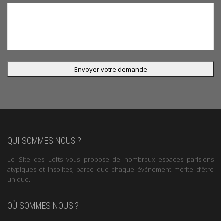
QUI SOMMES NOUS ?
Le Site des Lofts vous propose de nombreux espaces parisiens
atypiques et insolites, parce que chaque événement mérite d’être
unique.
OÙ SOMMES NOUS ?