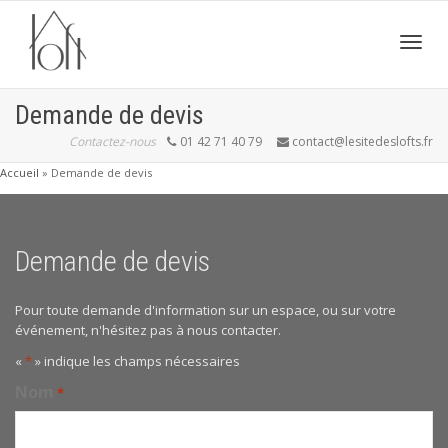
Active
Demande de devis
Contactez-nous
01 42 71 40 79
contact@lesitedeslofts.fr
navig
Accueil
»
Demande de devis
Demande de devis
Pour toute demande d'information sur un espace, ou sur votre
événement, n'hésitez pas à nous contacter.
«
*
» indique les champs nécessaires
Nom
*