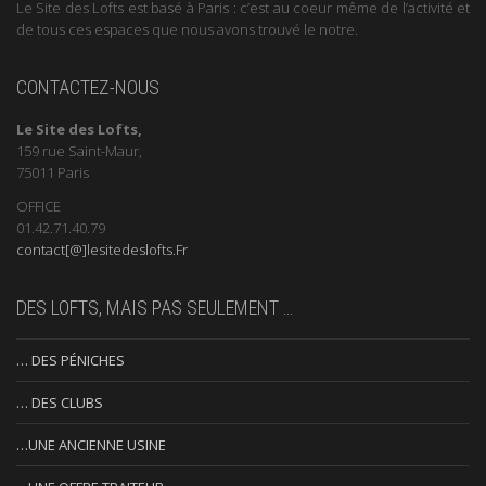
Le Site des Lofts est basé à Paris : c’est au coeur même de l’activité et
de tous ces espaces que nous avons trouvé le notre.
CONTACTEZ-NOUS
Le Site des Lofts,
159 rue Saint-Maur,
75011 Paris
OFFICE
01.42.71.40.79
contact[@]lesitedeslofts.Fr
DES LOFTS, MAIS PAS SEULEMENT …
… DES PÉNICHES
… DES CLUBS
…UNE ANCIENNE USINE