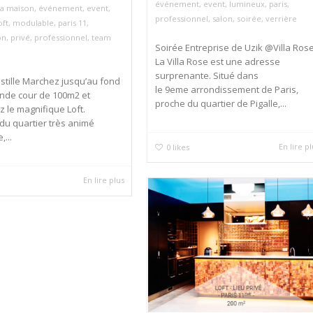
événement
,
event
,
lumineux
,
paris
,
a maison
,
événement
,
event
,
professionnel
,
salon
,
soirée
,
verrière
oft
,
modulable
,
paris 11
,
on
,
privé
,
professionnel
,
team
Soirée Entreprise de Uzik @Villa Ros
La Villa Rose est une adresse
surprenante. Situé dans
astille Marchez jusqu’au fond
le 9eme arrondissement de Paris,
ande cour de 100m2 et
proche du quartier de Pigalle,...
 le magnifique Loft.
du quartier très animé
,...
En lire p
0
likes
En lire plus