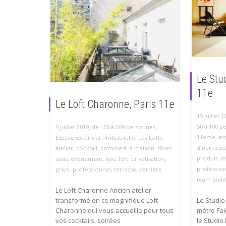
Le Stu
11e
Le Loft Charonne, Paris 11e
15 juillet 2
,
50 à 100 p
9 juillet 2019
de 100 à 200 personnes
,
11eme
,
ar
Espace extérieur
,
Industrielle
,
Les Lofts
,
dîner assis
atelier
,
cocktail
,
comme à la maison
,
dîner
produit
,
m
assis
,
événement
,
lieu
,
loft
,
privatisation
,
professio
privé
,
professionnel
,
terrasse
,
verrière
team build
Le Loft Charonne Ancien atelier
transformé en ce magnifique Loft
Le Studio
Charonne qui vous accueille pour tous
métro Fai
vos cocktails, soirées
le Studio