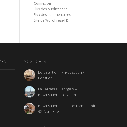
Connexion
Flux des publications
Flux des commentaires
Site de WordPress-FR
MENT …
NOS LOFTS
Loft Sentier – Privatisation /
Location
La Terrasse George V –
Privatisation / Location
Privatisation/ Location Manoir Loft
92, Nanterre