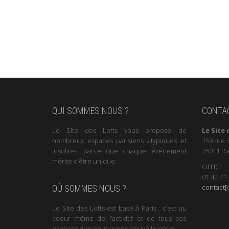
QUI SOMMES NOUS ?
CONTA
Le Site des Lofts vous propose de
Le Site 
nombreux espaces parisiens atypiques et
159 rue 
insolites, parce que chaque événement
75011 Pa
mérite d’être unique.
OFFICE
01.42.71.
contact[@
OÙ SOMMES NOUS ?
Le Site des Lofts est basé à Paris : c’est au
coeur même de l’activité et de tous ces
espaces que nous avons trouvé le notre.