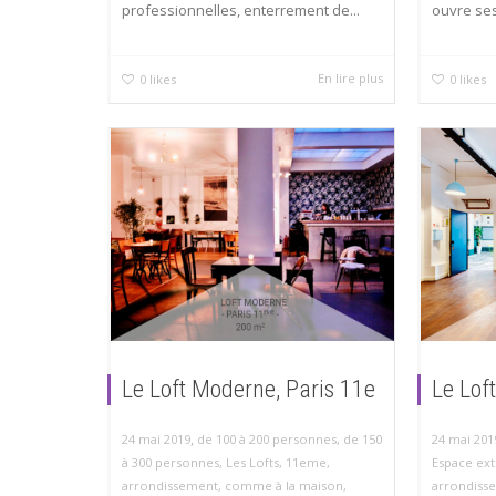
professionnelles, enterrement de...
ouvre ses
En lire plus
0
likes
0
likes
Le Loft Moderne, Paris 11e
Le Loft
,
24 mai 2019
de 100 à 200 personnes
,
de 150
24 mai 201
à 300 personnes
,
Les Lofts
,
11eme
,
Espace ext
arrondissement
,
comme à la maison
,
arrondiss