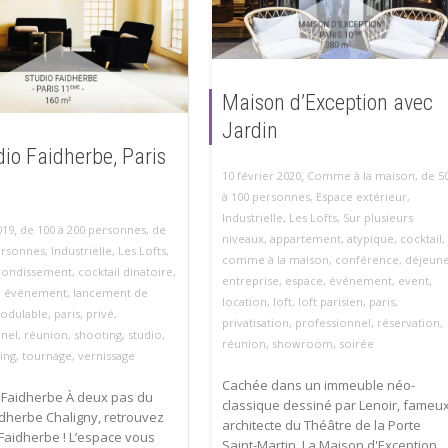
Maison d’Exception avec
Jardin
dio Faidherbe, Paris
,
10 février 2020
Comme à la maison
,
de 5
à 100 personnes
,
Espace extérieur
,
Industrielle
,
Les Lofts
,
Sur plusieurs
,
019
de 100 à 200 personnes
,
de
niveaux
,
appartement
,
atypique
,
cocktail
,
ersonnes
,
Industrielle
,
Les Lofts
,
comme à la maison
,
conférence
,
déjeun
rondissement
,
cocktail dinatoire
,
entreprise
,
espace
,
événement
,
event
,
,
événement
,
lancement de
location
,
loft
,
loft parisien
,
paris
,
odulable
,
paris
,
privé
,
privatisation
,
professionnel
,
réservation
,
nnel
,
réunion
,
shooting
,
studio
,
réunion
,
showroom
,
soirée
ing
,
tournage
,
vernissage
Cachée dans un immeuble néo-
 Faidherbe À deux pas du
classique dessiné par Lenoir, fameu
dherbe Chaligny, retrouvez
architecte du Théâtre de la Porte
 Faidherbe ! L’espace vous
Saint-Martin, La Maison d'Exception...