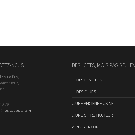
CTEZ-NOUS
DES LOFTS, MAIS PAS SEULE
des Lofts,
… DES PÉNICHES
Saint-Maur,
ris
… DES CLUBS
…UNE ANCIENNE USINE
40.79
]lesitedeslofts.Fr
…UNE OFFRE TRAITEUR
& PLUS ENCORE