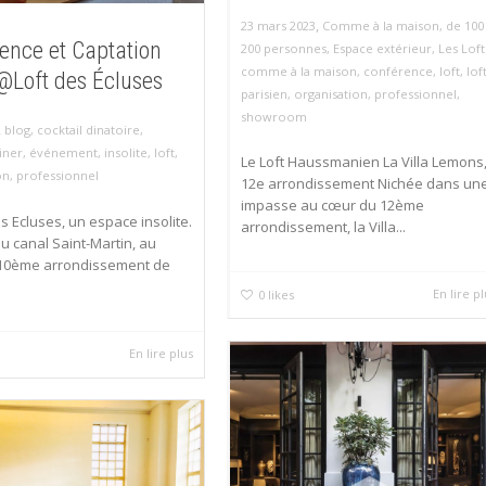
,
23 mars 2023
Comme à la maison
,
de 100
ence et Captation
200 personnes
,
Espace extérieur
,
Les Loft
comme à la maison
,
conférence
,
loft
,
lof
@Loft des Écluses
parisien
,
organisation
,
professionnel
,
showroom
,
blog
,
cocktail dinatoire
,
iner
,
événement
,
insolite
,
loft
,
Le Loft Haussmanien La Villa Lemons
on
,
professionnel
12e arrondissement Nichée dans un
impasse au cœur du 12ème
es Ecluses, un espace insolite.
arrondissement, la Villa...
u canal Saint-Martin, au
10ème arrondissement de
En lire p
0
likes
En lire plus