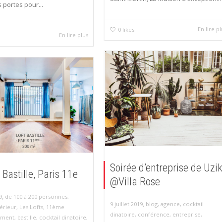
 portes pour...
En lire p
0
likes
En lire plus
Soirée d’entreprise de Uzi
 Bastille, Paris 11e
@Villa Rose
,
9
de 100 à 200 personnes
,
,
9 juillet 2019
blog
,
agence
,
cocktail
érieur
,
Les Lofts
,
11ème
dinatoire
,
conférence
,
entreprise
,
ement
,
bastille
,
cocktail dinatoire
,