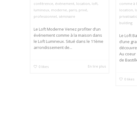
conférence
,
événement
,
location
,
loft
,
comme à l
lumineux
,
moderne
,
paris
,
privé
,
location
,
l
professionnel
,
séminaire
privatisati
building
Le Loft Moderne Venez profiter d’un
événement comme à la maison dans
Le Loft B
le Loft Lumineux. Situé dans le 11ème
d’une gr
arrondissement de...
découvrez
Au coeur 
de Bastille
En lire plus
0
likes
0
likes