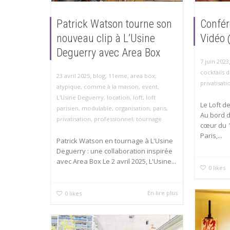
Patrick Watson tourne son
Confér
nouveau clip à L’Usine
Vidéo 
Deguerry avec Area Box
7 juin 2023
cocktails d
,
23 avril 2025
blog
,
11eme
,
area box
,
privatisati
atypique
,
comme à la maison
,
event
,
L'Usine Deguerry
,
location
,
loft
,
loft
Le Loft d
parisien
,
modulable
,
organisation
,
paris
,
Au bord d
privatisation
,
professionnel
,
tournage
cœur du 
Paris,...
Patrick Watson en tournage à L'Usine
Deguerry : une collaboration inspirée
avec Area Box Le 2 avril 2025, L'Usine...
0
likes
En lire plus
0
likes