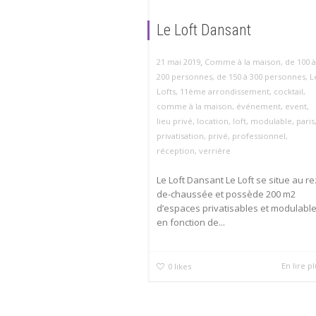
Le Loft Dansant
,
21 mai 2019
Comme à la maison
,
de 100 à
200 personnes
,
de 150 à 300 personnes
,
L
Lofts
,
11ème arrondissement
,
cocktail
,
comme à la maison
,
événement
,
event
,
lieu privé
,
location
,
loft
,
modulable
,
paris
privatisation
,
privé
,
professionnel
,
réception
,
verrière
Le Loft Dansant Le Loft se situe au re
de-chaussée et possède 200 m2
d’espaces privatisables et modulabl
en fonction de...
En lire p
0
likes