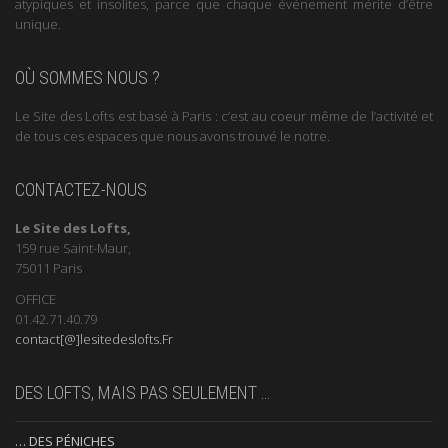
atypiques et insolites, parce que chaque événement mérite d’être
unique.
OÙ SOMMES NOUS ?
Le Site des Lofts est basé à Paris : c’est au coeur même de l’activité et
de tous ces espaces que nous avons trouvé le notre.
CONTACTEZ-NOUS
Le Site des Lofts,
159 rue Saint-Maur,
75011 Paris
OFFICE
01.42.71.40.79
contact[@]lesitedeslofts.Fr
DES LOFTS, MAIS PAS SEULEMENT …
… DES PÉNICHES