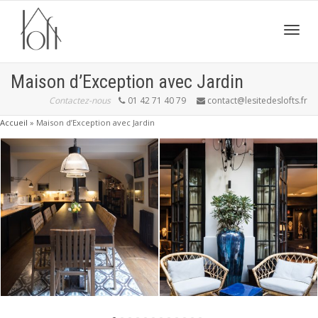
Active
Maison d’Exception avec Jardin
Contactez-nous
01 42 71 40 79
contact@lesitedeslofts.fr
navig
Accueil
»
Maison d’Exception avec Jardin