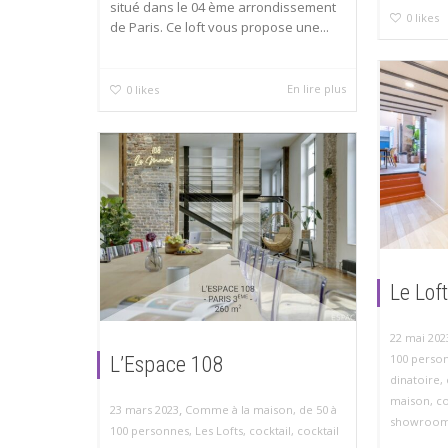
situé dans le 04 ème arrondissement
0
likes
de Paris. Ce loft vous propose une...
En lire plus
0
likes
Le Lof
22 mai 202
100 perso
L’Espace 108
dinatoire
,
maison
,
c
,
23 mars 2023
Comme à la maison
,
de 50 à
showroo
100 personnes
,
Les Lofts
,
cocktail
,
cocktail