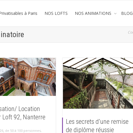
rivatisables à Paris
NOS LOFTS
NOS ANIMATIONS
BLOG
Co
dinatoire
isation/ Location
 Loft 92, Nanterre
Les secrets d’une remise
de diplôme réussie
,
26
de 50 à 100 personnes
,