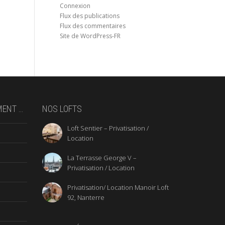
Connexion
Flux des publications
Flux des commentaires
Site de WordPress-FR
MENT …
NOS LOFTS
Loft Sentier – Privatisation /
Location
La Terrasse George V –
Privatisation / Location
Privatisation/ Location Manoir Loft
92, Nanterre