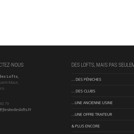
CTEZ-NOUS
DES LOFTS, MAIS PAS SEULE
des Lofts,
… DES PÉNICHES
Saint-Maur,
ris
… DES CLUBS
…UNE ANCIENNE USINE
40.79
]lesitedeslofts.Fr
…UNE OFFRE TRAITEUR
& PLUS ENCORE