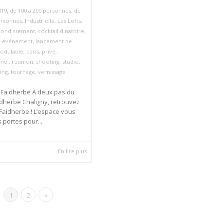
,
019
de 100 à 200 personnes
,
de
ersonnes
,
Industrielle
,
Les Lofts
,
rondissement
,
cocktail dinatoire
,
,
événement
,
lancement de
odulable
,
paris
,
privé
,
nnel
,
réunion
,
shooting
,
studio
,
ing
,
tournage
,
vernissage
 Faidherbe À deux pas du
dherbe Chaligny, retrouvez
 Faidherbe ! L’espace vous
 portes pour...
En lire plus
1
2
»