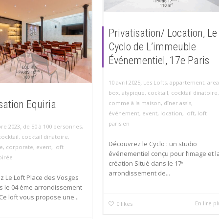
Privatisation/ Location, Le
Cyclo de L’immeuble
Événementiel, 17e Paris
,
10 avril 2025
Les Lofts
,
appartement
,
area
box
,
atypique
,
cocktail
,
cocktail dinatoire
,
sation Equiria
comme à la maison
,
dîner assis
,
événement
,
event
,
location
,
loft
,
loft
parisien
,
re 2023
de 50 à 100 personnes
,
cocktail
,
cocktail dinatoire
,
Découvrez le Cyclo : un studio
e
,
corporate
,
event
,
loft
événementiel conçu pour l’image et l
oirée
création Situé dans le 17ᵉ
arrondissement de...
 Le Loft Place des Vosges
ns le 04 ème arrondissement
 Ce loft vous propose une...
En lire p
0
likes