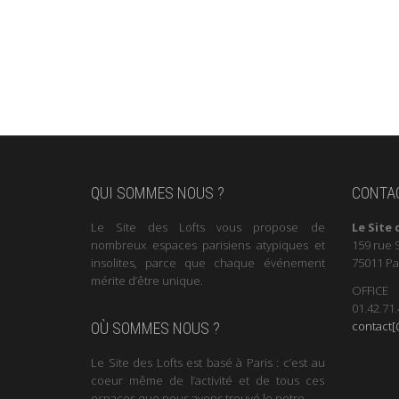
QUI SOMMES NOUS ?
CONTA
Le Site des Lofts vous propose de
Le Site 
nombreux espaces parisiens atypiques et
159 rue 
insolites, parce que chaque événement
75011 Pa
mérite d’être unique.
OFFICE
01.42.71.
contact[@
OÙ SOMMES NOUS ?
Le Site des Lofts est basé à Paris : c’est au
coeur même de l’activité et de tous ces
espaces que nous avons trouvé le notre.