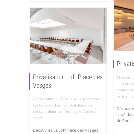
Privati
Privatisation Loft Place des
13 décemb
Les Lofts
,
Vosges
conférenc
parisien
,
s
,
27 novembre 2023
de 50 à 100 personnes
,
Les Lofts
,
cocktail
,
cocktail dinatoire
,
Découvrez
cocktails diner
,
conférence
,
loft parisien
,
situé da
soirée
de Paris.
Découvrez Le Loft Place des Vosges