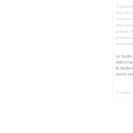
15 juillet 2
50 à 100 p
11eme
,
ar
dîner assis
produit
,
m
professio
team build
Le Studio
métro Fai
le Studio
ouvre ses
0
likes