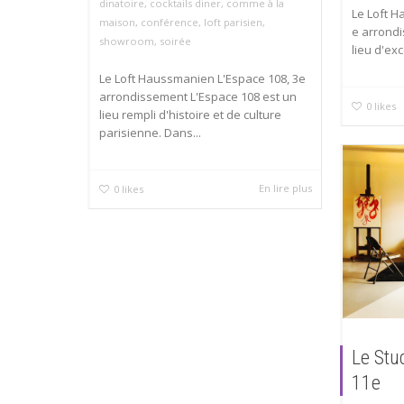
dinatoire
,
cocktails diner
,
comme à la
Le Loft H
maison
,
conférence
,
loft parisien
,
e arrondi
showroom
,
soirée
lieu d'exc
Le Loft Haussmanien L'Espace 108, 3e
arrondissement L'Espace 108 est un
0
likes
lieu rempli d'histoire et de culture
parisienne. Dans...
En lire plus
0
likes
Le Stu
11e