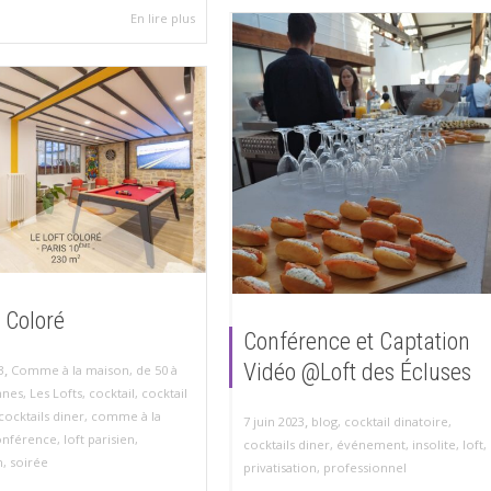
En lire plus
t Coloré
Conférence et Captation
Vidéo @Loft des Écluses
,
3
Comme à la maison
,
de 50 à
nnes
,
Les Lofts
,
cocktail
,
cocktail
cocktails diner
,
comme à la
,
7 juin 2023
blog
,
cocktail dinatoire
,
onférence
,
loft parisien
,
cocktails diner
,
événement
,
insolite
,
loft
,
m
,
soirée
privatisation
,
professionnel