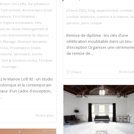
érieur
,
Les Lofts
,
Sur plusieurs
,
10 personnes
,
Anniversaire privé
,
25 avril 2025
blog
,
appartement
,
cocktail
,
inatoire
,
Coordinateur
cocktail dinatoire
,
comme à la maison
,
lo
t
,
Espace modulable
,
Fête
parisien
,
paris
,
unique
uts-de-Seine
,
Hébergement 8
Remise de diplôme : les clés d’une
,
Lieu événementiel 92
,
Manoir
célébration inoubliable dans un lieu
e
,
Mariage
,
Musique dansante
,
d’exception Organiser une cérémoni
inclus
,
Privatisation totale
,
de remise de...
isienne
,
séminaire
,
Soirée
,
Son & lumières inclus
,
Terrasse
,
tournage
En lire p
0
likes
 le Manoir Loft 92 : un studio
historique et le contemporain
cœur d'un cadre d'exception,
..
En lire plus