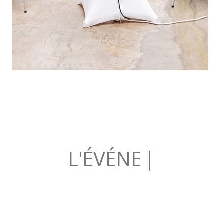
L'ÉV
|