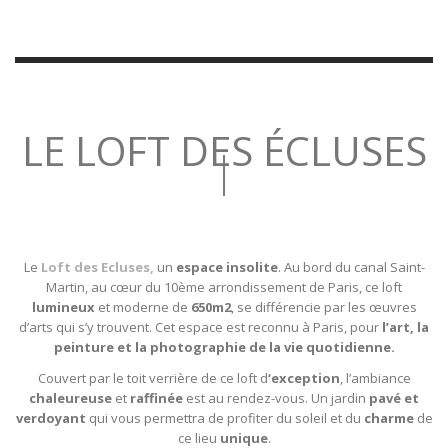
LE LOFT DES ÉCLUSES
|
Le
Loft des Ecluses
,
un
espace insolite
. Au bord du canal Saint-
Martin, au cœur du 10ème arrondissement de Paris, ce loft
lumineux
et moderne de
650m2
, se différencie par les œuvres
d’arts qui s’y trouvent. Cet espace est reconnu à Paris, pour
l’art, la
peinture et la photographie de la vie quotidienne.
Couvert par le toit verrière de ce loft d
‘exception
, l’ambiance
chaleureuse
et
raffinée
est au rendez-vous. Un jardin
pavé et
verdoyant
qui vous permettra de profiter du soleil et du
charme
de
ce lieu
unique
.