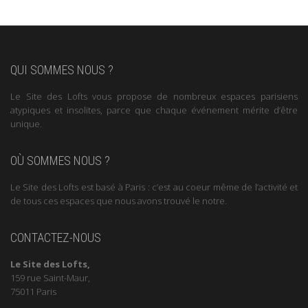
QUI SOMMES NOUS ?
Le Site des Lofts vous propose de nombreux espaces parisiens
atypiques et insolites, parce que chaque événement mérite d’être
unique.
OÙ SOMMES NOUS ?
Le Site des Lofts est basé à Paris : c’est au coeur même de l’activité et
de tous ces espaces que nous avons trouvé le notre.
CONTACTEZ-NOUS
Le Site des Lofts,
159 rue Saint-Maur,
75011 Paris