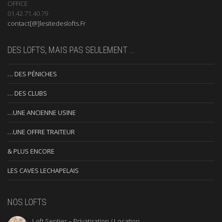
OFFICE
01.42.71.40.79
contact[@]lesitedeslofts.Fr
DES LOFTS, MAIS PAS SEULEMENT …
… DES PÉNICHES
… DES CLUBS
…UNE ANCIENNE USINE
…UNE OFFRE TRAITEUR
& PLUS ENCORE
LES CAVES LECHAPELAIS
NOS LOFTS
Loft Sentier – Privatisation / Location