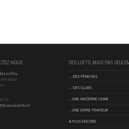
CTEZ-NOUS
DES LOFTS, MAIS PAS SEULE
des Lofts,
… DES PÉNICHES
Saint-Maur,
ris
… DES CLUBS
…UNE ANCIENNE USINE
40.79
]lesitedeslofts.Fr
…UNE OFFRE TRAITEUR
& PLUS ENCORE