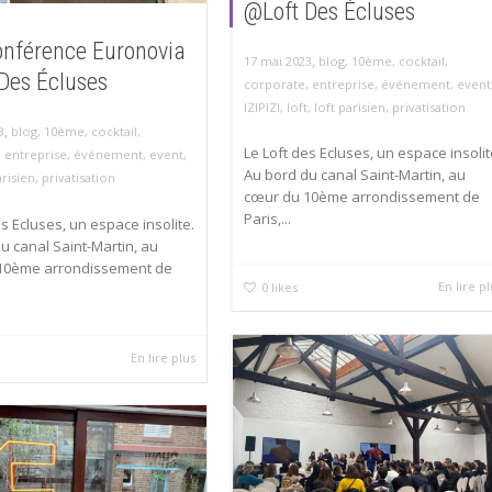
@Loft Des Écluses
onférence Euronovia
,
17 mai 2023
blog
,
10ème
,
cocktail
,
Des Écluses
corporate
,
entreprise
,
événement
,
event
IZIPIZI
,
loft
,
loft parisien
,
privatisation
,
3
blog
,
10ème
,
cocktail
,
Le Loft des Ecluses, un espace insolit
,
entreprise
,
événement
,
event
,
Au bord du canal Saint-Martin, au
arisien
,
privatisation
cœur du 10ème arrondissement de
Paris,...
es Ecluses, un espace insolite.
u canal Saint-Martin, au
10ème arrondissement de
En lire p
0
likes
En lire plus