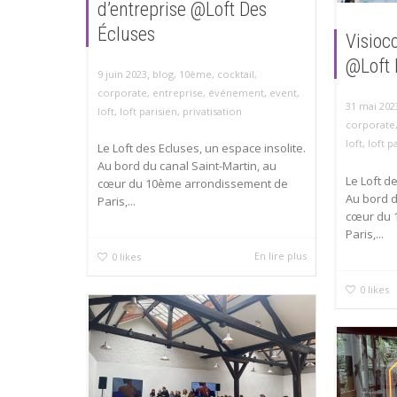
d’entreprise @Loft Des
Écluses
Visioc
@Loft 
,
9 juin 2023
blog
,
10ème
,
cocktail
,
corporate
,
entreprise
,
événement
,
event
,
31 mai 202
loft
,
loft parisien
,
privatisation
corporate
loft
,
loft p
Le Loft des Ecluses, un espace insolite.
Au bord du canal Saint-Martin, au
Le Loft d
cœur du 10ème arrondissement de
Au bord d
Paris,...
cœur du 
Paris,...
En lire plus
0
likes
0
likes