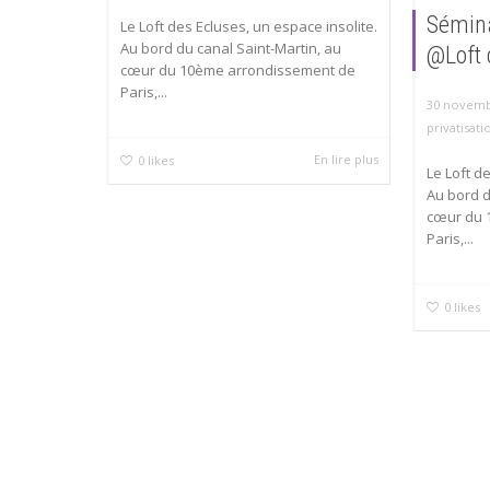
Sémina
Le Loft des Ecluses, un espace insolite.
Au bord du canal Saint-Martin, au
@Loft 
cœur du 10ème arrondissement de
Paris,...
30 novemb
privatisati
En lire plus
0
likes
Le Loft d
Au bord d
cœur du 
Paris,...
0
likes