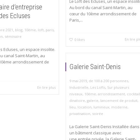
Le Loft des Ecluses, un espace insolit
ire d’entreprise
Au bord du canal Saint-Martin, au
cœur du 10ème arrondissement de
des Ecluses
Paris,...
,
re 2021
blog
,
10ème
,
loft
,
paris
,
on
,
séminaire
En lire p
0
likes
es Ecluses, un espace insolite.
u canal Saint-Martin, au
10ème arrondissement de
Galerie Saint-Denis
,
9 mai 2019
de 100 à 200 personnes
,
Industrielle
,
Les Lofts
,
Sur plusieurs
En lire plus
niveaux
,
10ème
,
arrondissement
,
cocktail
dinatoire
,
galerie
,
lancement de produit
,
lieu
,
location
,
lumineux
,
moderne
,
privatisation
,
soirée
La Galerie Saint-Denis Installée dans
un bâtiment classique avec
une entrée privée, la Galerie Saint-