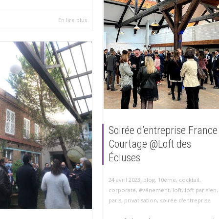
En lire plus
Soirée d’entreprise France
Courtage @Loft des
Écluses
,
24 avril 2023
blog
,
10ème
,
cocktail
,
corporate
,
événement
,
loft
,
loft parisien
,
paris
,
privatisation
,
soirée d'entreprise