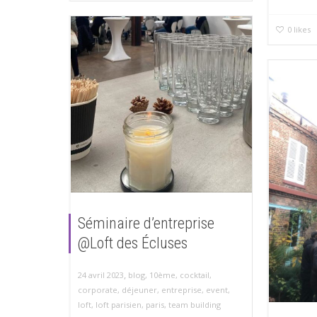
0
likes
Séminaire d’entreprise
@Loft des Écluses
,
24 avril 2023
blog
,
10ème
,
cocktail
,
corporate
,
déjeuner
,
entreprise
,
event
,
loft
,
loft parisien
,
paris
,
team building