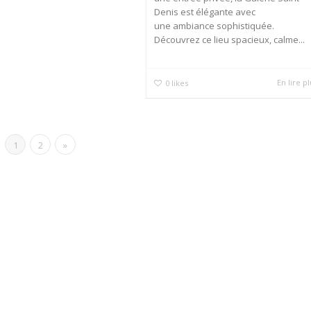
Denis est élégante avec
une ambiance sophistiquée.
Découvrez ce lieu spacieux, calme...
En lire p
0
likes
1
2
»