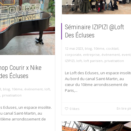
Séminaire IZIPIZI @Loft
Des Écluses
,
12 mai 2023
blog
,
10ème
,
cocktail
,
corporate
,
entreprise
,
événement
,
event
IZIPIZI
,
loft
,
loft parisien
,
privatisation
op Courir x Nike
Le Loft des Ecluses, un espace insolit
des Écluses
Au bord du canal Saint-Martin, au
cœur du 10ème arrondissement de
,
3
blog
,
10ème
,
événement
,
loft
,
Paris,...
e
,
privatisation
es Ecluses, un espace insolite.
En lire p
0
likes
u canal Saint-Martin, au
10ème arrondissement de