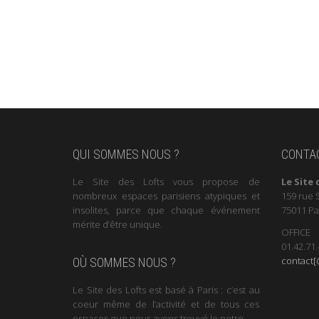
QUI SOMMES NOUS ?
CONTA
Le Site des Lofts vous propose de
Le Site 
nombreux espaces parisiens atypiques et
159 rue 
insolites, parce que chaque événement
75011 Pa
mérite d’être unique.
OFFICE
01.42.71.
contact[@
OÙ SOMMES NOUS ?
Le Site des Lofts est basé à Paris : c’est au
coeur même de l’activité et de tous ces
espaces que nous avons trouvé le notre.