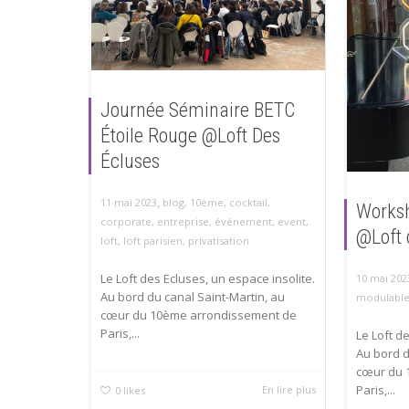
Journée Séminaire BETC
Étoile Rouge @Loft Des
Écluses
,
11 mai 2023
blog
,
10ème
,
cocktail
,
Worksh
corporate
,
entreprise
,
événement
,
event
,
@Loft 
loft
,
loft parisien
,
privatisation
Le Loft des Ecluses, un espace insolite.
10 mai 202
Au bord du canal Saint-Martin, au
modulabl
cœur du 10ème arrondissement de
Paris,...
Le Loft d
Au bord d
cœur du 
Paris,...
En lire plus
0
likes