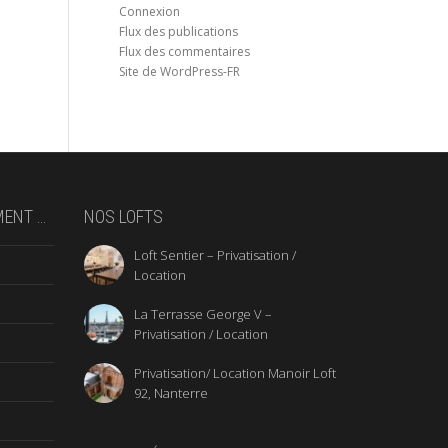
Connexion
Flux des publications
Flux des commentaires
Site de WordPress-FR
MENT …
NOS LOFTS
Loft Sentier – Privatisation /
Location
La Terrasse George V –
Privatisation / Location
Privatisation/ Location Manoir Loft
92, Nanterre