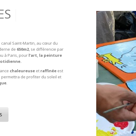
CLUSES
|
u canal Saint-Martin, au cœur du
derne de
650m2
, se différencie par
nu à Paris, pour
l’art, la peinture
uotidienne.
biance
chaleureuse
et
raffinée
est
 permettra de profiter du soleil et
que
.
S