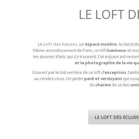
LE LOFT DES É
Le
Loft des Ecluses
,
un
espace insolite
. Au bord d
10ème arrondissement de Paris, ce loft
lumineux
et mo
les œuvres d’arts qui s’y trouvent. Cet espace est recon
et la photographie de la vie q
Couvert par le toit verrière de ce loft d
‘exception
, l’am
au rendez-vous. Un jardin
pavé et verdoyant
qui vous
du
charme
de ce lieu
uni
LE LOFT DES ECLUSE