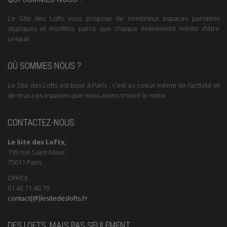
Le Site des Lofts vous propose de nombreux espaces parisiens
atypiques et insolites, parce que chaque événement mérite d’être
unique.
OÙ SOMMES NOUS ?
Le Site des Lofts est basé à Paris : c’est au coeur même de l’activité et
de tous ces espaces que nous avons trouvé le notre.
CONTACTEZ-NOUS
Le Site des Lofts,
159 rue Saint-Maur,
75011 Paris
OFFICE
01.42.71.40.79
contact[@]lesitedeslofts.Fr
DES LOFTS, MAIS PAS SEULEMENT …