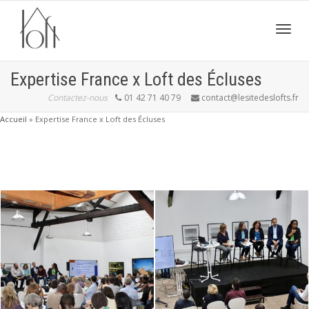
Active
Expertise France x Loft des Écluses
Contactez-nous
01 42 71 40 79
contact@lesitedeslofts.fr
navig
Accueil
»
Expertise France x Loft des Écluses