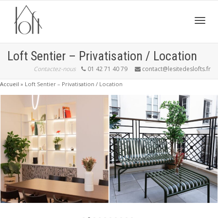
Active
Loft Sentier – Privatisation / Location
Contactez-nous
01 42 71 40 79
contact@lesitedeslofts.fr
navig
Accueil
»
Loft Sentier – Privatisation / Location