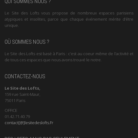
QUI SOMMES NOUS ?
Le Site des Lofts vous propose de nombreux espaces parisiens
atypiques et insolites, parce que chaque événement mérite d’être
unique.
OÙ SOMMES NOUS ?
Le Site des Lofts est basé à Paris : c’est au coeur même de l’activité et
de tous ces espaces que nous avons trouvé le notre.
CONTACTEZ-NOUS
Le Site des Lofts,
159 rue Saint-Maur,
75011 Paris
OFFICE
01.42.71.40.79
contact[@]lesitedeslofts.Fr