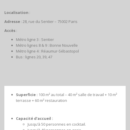
Localisation
:
Adresse
: 28, rue du Sentier – 75002 Paris
Accès
:
Métro ligne 3 : Sentier
Métro lignes 8 & 9 : Bonne Nouvelle
Métro ligne 4 : Réaumur-Sébastopol
Bus : lignes 20, 39, 47
Superficie :
100 m² au total – 40 m² salle de travail + 10 m²
terrasse + 60 m² restauration
Capacité d’accueil :
Jusqu’à 50 personnes en cocktail.
Jusqu’à 40 personnes en assis.