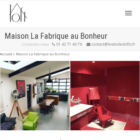
Active
Maison La Fabrique au Bonheur
Contactez-nous
01 42 71 40 79
contact@lesitedeslofts.fr
navig
Accueil
»
Maison La Fabrique au Bonheur