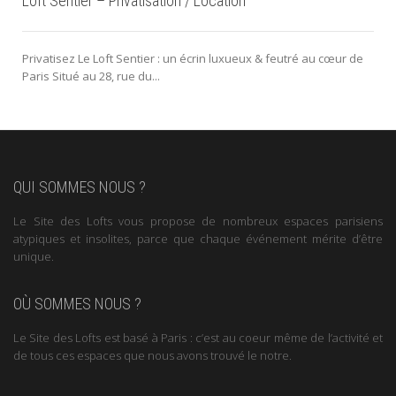
Loft Sentier – Privatisation / Location
Privatisez Le Loft Sentier : un écrin luxueux & feutré au cœur de
Paris Situé au 28, rue du...
QUI SOMMES NOUS ?
Le Site des Lofts vous propose de nombreux espaces parisiens
atypiques et insolites, parce que chaque événement mérite d’être
unique.
OÙ SOMMES NOUS ?
Le Site des Lofts est basé à Paris : c’est au coeur même de l’activité et
de tous ces espaces que nous avons trouvé le notre.