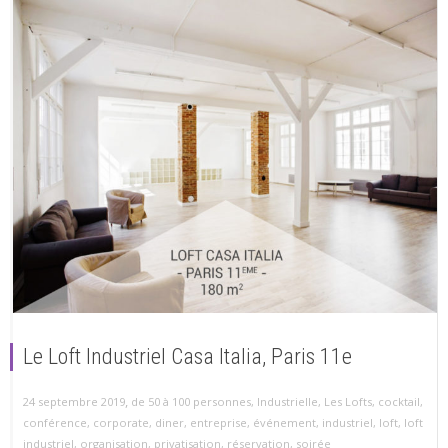
Le Loft Industriel Casa Italia, Paris 11e
,
24 septembre 2019
de 50 à 100 personnes
,
Industrielle
,
Les Lofts
,
cocktail
,
conférence
,
corporate
,
diner
,
entreprise
,
événement
,
industriel
,
loft
,
loft
industriel
,
organisation
,
privatisation
,
réservation
,
soirée