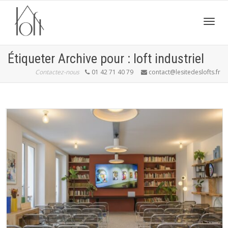
Active
Étiqueter Archive pour : loft industriel
Contactez-nous
01 42 71 40 79
contact@lesitedeslofts.fr
navig