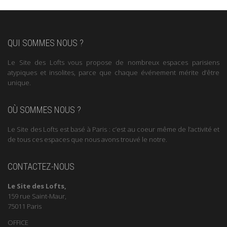
QUI SOMMES NOUS ?
Le Site des Lofts vous propose de nombreux espaces parisiens
atypiques et insolites, parce que chaque événement mérite d’être
unique.
OÙ SOMMES NOUS ?
Le Site des Lofts est basé à Paris : c’est au coeur même de l’activité et
de tous ces espaces que nous avons trouvé le notre.
CONTACTEZ-NOUS
Le Site des Lofts,
159 rue Saint-Maur,
75011 Paris
OFFICE