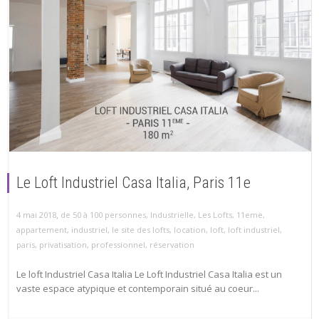
Le Loft Industriel Casa Italia, Paris 11e
,
4 mai 2018
de 50 à 100 personnes
,
Industrielle
,
Les Lofts
,
11eme
,
appartement
,
industriel
,
le site des lofts
,
location
,
loft
,
loft industriel
,
paris
,
privatisation
,
professionnel
,
réservation
Le loft Industriel Casa Italia Le Loft Industriel Casa Italia est un
vaste espace atypique et contemporain situé au coeur...