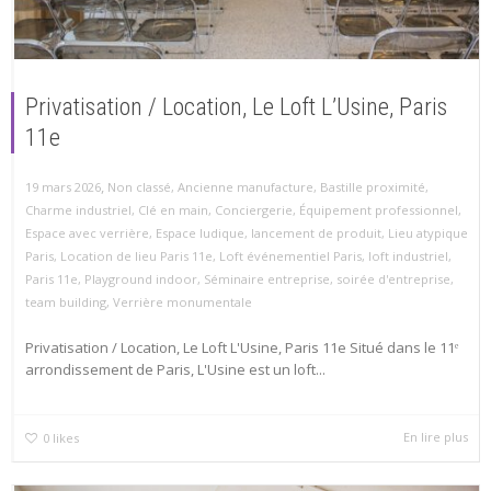
Privatisation / Location, Le Loft L’Usine, Paris
11e
,
19 mars 2026
Non classé
,
Ancienne manufacture
,
Bastille proximité
,
Charme industriel
,
Clé en main
,
Conciergerie
,
Équipement professionnel
,
Espace avec verrière
,
Espace ludique
,
lancement de produit
,
Lieu atypique
Paris
,
Location de lieu Paris 11e
,
Loft événementiel Paris
,
loft industriel
,
Paris 11e
,
Playground indoor
,
Séminaire entreprise
,
soirée d'entreprise
,
team building
,
Verrière monumentale
Privatisation / Location, Le Loft L'Usine, Paris 11e Situé dans le 11ᵉ
arrondissement de Paris, L'Usine est un loft...
En lire plus
0
likes