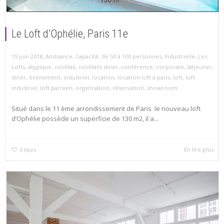
Le Loft d’Ophélie, Paris 11e
,
19 juin 2018
Ambiance
,
Capacité
,
de 50 à 100 personnes
,
Industrielle
,
Les
Lofts
,
atypique
,
cocktail
,
cocktails diner
,
conférence
,
corporate
,
déjeuner
,
diner
,
événement
,
industriel
,
location
,
location loft à paris
,
loft
,
loft
industriel
,
loft parisien
,
organisation
,
réservation
,
showroom
Situé dans le 11 ème arrondissement de Paris le nouveau loft
d’Ophélie possède un superficie de 130 m2, il a...
En lire plus
0
likes