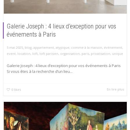
Galerie Joseph : 4 lieux d’exception pour vos
événements à Paris
,
5 mai 2025
blog
,
appartement
,
atypique
,
comme à la maison
,
événement
,
event
,
location
,
loft
,
loft parisien
,
organisation
,
paris
,
privatisation
,
unique
Galerie Joseph : 4 lieux d’exception pour vos événements à Paris
Si vous êtes à la recherche d’un lieu...
En lire plus
0
likes