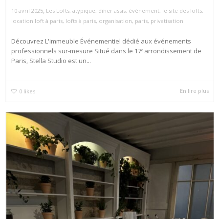
,
10 avril 2025
Les Lofts
,
atypique
,
dîner assis
,
événement
,
le site des lofts
,
location loft à paris
,
lofts à paris
,
organisation
,
paris
,
privatisation
Découvrez L'immeuble Événementiel dédié aux événements
professionnels sur-mesure Situé dans le 17ᵉ arrondissement de
Paris, Stella Studio est un...
En lire plus
0
likes