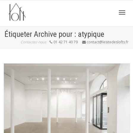
Active
Étiqueter Archive pour : atypique
Contactez-nous
01 42 71 40 79
contact@lesitedeslofts.fr
navig