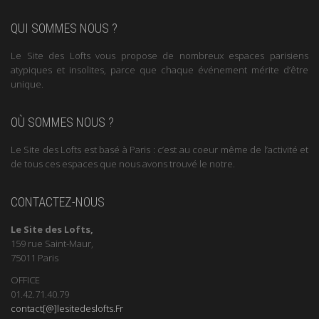
QUI SOMMES NOUS ?
Le Site des Lofts vous propose de nombreux espaces parisiens
atypiques et insolites, parce que chaque événement mérite d’être
unique.
OÙ SOMMES NOUS ?
Le Site des Lofts est basé à Paris : c’est au coeur même de l’activité et
de tous ces espaces que nous avons trouvé le notre.
CONTACTEZ-NOUS
Le Site des Lofts,
159 rue Saint-Maur,
75011 Paris
OFFICE
01.42.71.40.79
contact[@]lesitedeslofts.Fr