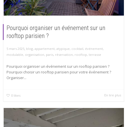
Pourquoi organiser un événement sur un
rooftop parisien ?
,
5 mars 2025
blog
,
appartement
,
atypique
,
cocktail
,
événement
,
modulable
,
organisation
,
paris
,
réservation
,
rooftop
,
terrasse
Pourquoi organiser un événement sur un rooftop parisien ?
Pourquoi choisir un rooftop parisien pour votre événement ?
Organiser...
En lire plus
0
likes