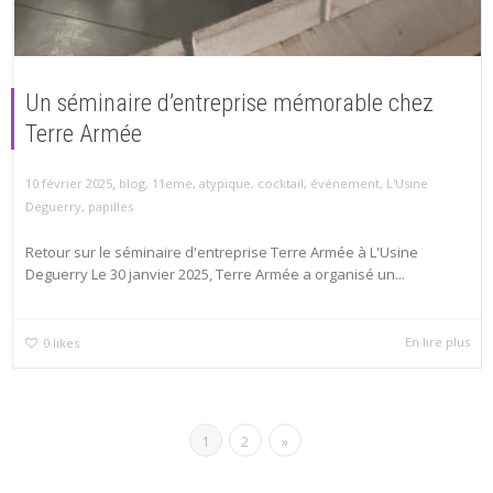
Un séminaire d’entreprise mémorable chez
Terre Armée
,
10 février 2025
blog
,
11eme
,
atypique
,
cocktail
,
événement
,
L'Usine
Deguerry
,
papilles
Retour sur le séminaire d'entreprise Terre Armée à L'Usine
Deguerry Le 30 janvier 2025, Terre Armée a organisé un...
En lire plus
0
likes
1
2
»