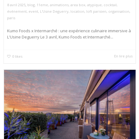
,
8 avril 2025
blog
,
11eme
,
animations
,
area box
,
atypique
,
cocktail
,
événement
,
event
,
L'Usine Deguerry
,
location
,
loft parisien
,
organisation
,
paris
Kumo Foods x Intermarché : une expérience culinaire immersive à
L'Usine Deguerry Le 3 avril, Kumo Foods et Intermarché...
En lire plus
0
likes