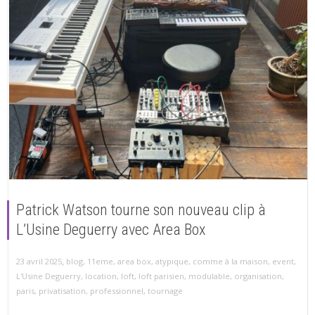
Patrick Watson tourne son nouveau clip à
L’Usine Deguerry avec Area Box
,
23 avril 2025
blog
,
11eme
,
area box
,
atypique
,
comme à la maison
,
event
,
L'Usine Deguerry
,
location
,
loft
,
loft parisien
,
modulable
,
organisation
,
paris
,
privatisation
,
professionnel
,
tournage