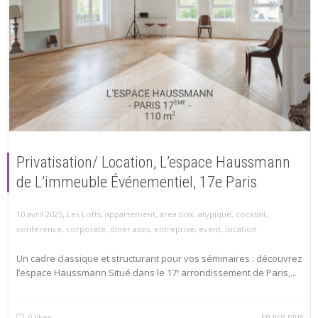
Privatisation/ Location, L’espace Haussmann
de L’immeuble Événementiel, 17e Paris
,
10 avril 2025
Les Lofts
,
appartement
,
area box
,
atypique
,
cocktail
,
conférence
,
corporate
,
dîner assis
,
entreprise
,
event
,
location
Un cadre classique et structurant pour vos séminaires : découvrez
l’espace Haussmann Situé dans le 17ᵉ arrondissement de Paris,...
En lire plus
0
likes