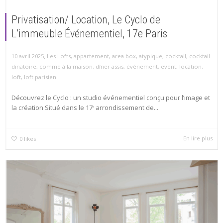
Privatisation/ Location, Le Cyclo de
L’immeuble Événementiel, 17e Paris
,
10 avril 2025
Les Lofts
,
appartement
,
area box
,
atypique
,
cocktail
,
cocktail
dinatoire
,
comme à la maison
,
dîner assis
,
événement
,
event
,
location
,
loft
,
loft parisien
Découvrez le Cyclo : un studio événementiel conçu pour l’image et
la création Situé dans le 17ᵉ arrondissement de...
En lire plus
0
likes