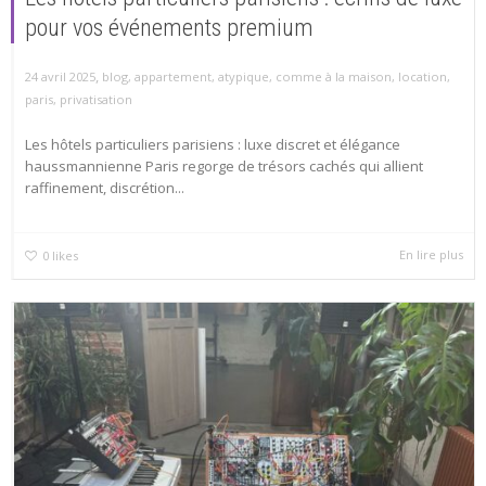
pour vos événements premium
,
24 avril 2025
blog
,
appartement
,
atypique
,
comme à la maison
,
location
,
paris
,
privatisation
Les hôtels particuliers parisiens : luxe discret et élégance
haussmannienne Paris regorge de trésors cachés qui allient
raffinement, discrétion...
En lire plus
0
likes