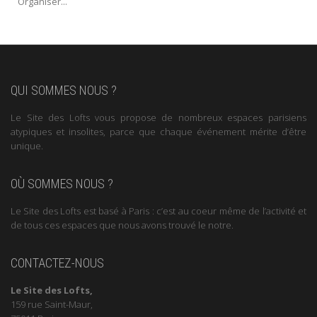
Organiser...
QUI SOMMES NOUS ?
Le Site des Lofts vous propose de nombreux espaces parisiens
atypiques et insolites, parce que chaque événement mérite d’être
unique.
OÙ SOMMES NOUS ?
Le Site des Lofts est basé à Paris : c’est au coeur même de l’activité et
de tous ces espaces que nous avons trouvé le notre.
CONTACTEZ-NOUS
Le Site des Lofts,
159 rue Saint-Maur,