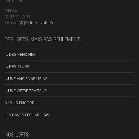
75011 Paris
OFFICE
01.42.71.40.79
contact[@]lesitedeslofts.Fr
DES LOFTS, MAIS PAS SEULEMENT …
… DES PÉNICHES
… DES CLUBS
…UNE ANCIENNE USINE
…UNE OFFRE TRAITEUR
& PLUS ENCORE
LES CAVES LECHAPELAIS
NOS LOFTS