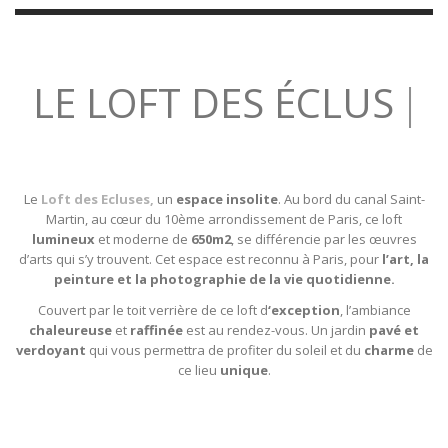
LE LOFT DES ÉCLUSES
|
Le
Loft des Ecluses
,
un
espace insolite
. Au bord du canal Saint-
Martin, au cœur du 10ème arrondissement de Paris, ce loft
lumineux
et moderne de
650m2
, se différencie par les œuvres
d’arts qui s’y trouvent. Cet espace est reconnu à Paris, pour
l’art, la
peinture et la photographie de la vie quotidienne.
Couvert par le toit verrière de ce loft d
‘exception
, l’ambiance
chaleureuse
et
raffinée
est au rendez-vous. Un jardin
pavé et
verdoyant
qui vous permettra de profiter du soleil et du
charme
de
ce lieu
unique
.