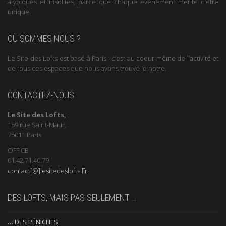
Le Site des Lofts vous propose de nombreux espaces parisiens
atypiques et insolites, parce que chaque événement mérite d’être
unique.
OÙ SOMMES NOUS ?
Le Site des Lofts est basé à Paris : c’est au coeur même de l’activité et
de tous ces espaces que nous avons trouvé le notre.
CONTACTEZ-NOUS
Le Site des Lofts,
159 rue Saint-Maur,
75011 Paris
OFFICE
01.42.71.40.79
contact[@]lesitedeslofts.Fr
DES LOFTS, MAIS PAS SEULEMENT …