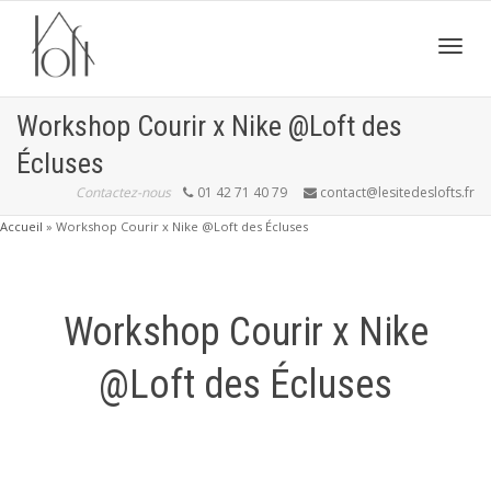
Active
Workshop Courir x Nike @Loft des
Écluses
navig
Contactez-nous
01 42 71 40 79
contact@lesitedeslofts.fr
Accueil
»
Workshop Courir x Nike @Loft des Écluses
Workshop Courir x Nike
@Loft des Écluses