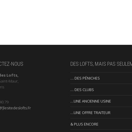
CTEZ-NOUS
DES LOFTS, MAIS PAS SEULE
des Lofts,
… DES PÉNICHES
Saint-Maur,
ris
… DES CLUBS
…UNE ANCIENNE USINE
40.79
]lesitedeslofts.Fr
…UNE OFFRE TRAITEUR
& PLUS ENCORE