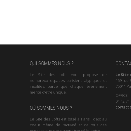
QUI SOMMES NOUS ?
CONTA
Le Site des Lofts vous propose de
Le Site 
nombreux espaces parisiens atypiques et
159 rue 
insolites, parce que chaque événement
75011 Pa
mérite d’être unique.
OFFICE
01.42.71.
contact[@
OÙ SOMMES NOUS ?
Le Site des Lofts est basé à Paris : c’est au
coeur même de l’activité et de tous ces
espaces que nous avons trouvé le notre.