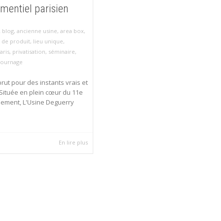
ementiel parisien
,
blog
,
ancienne usine
,
area box
,
 de produit
,
lieu unique
,
aris
,
privatisation
,
séminaire
,
tournage
brut pour des instants vrais et
Située en plein cœur du 11e
sement, L'Usine Deguerry
En lire plus