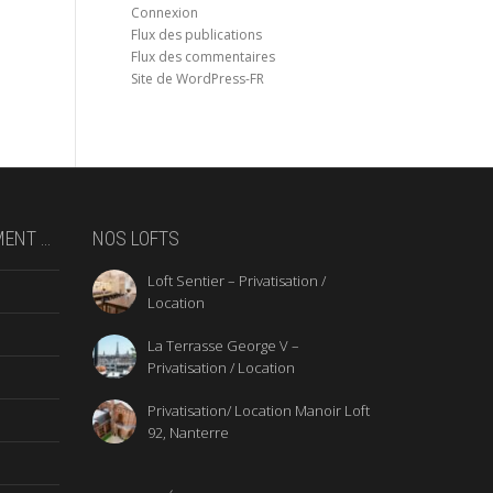
Connexion
Flux des publications
Flux des commentaires
Site de WordPress-FR
MENT …
NOS LOFTS
Loft Sentier – Privatisation /
Location
La Terrasse George V –
Privatisation / Location
Privatisation/ Location Manoir Loft
92, Nanterre