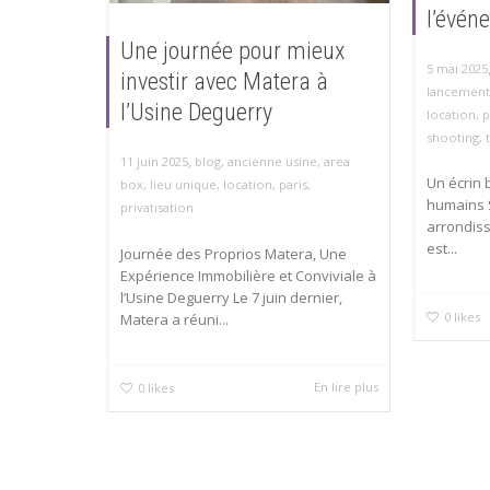
l’évén
Une journée pour mieux
5 mai 2025
investir avec Matera à
lancement
l’Usine Deguerry
location
,
p
shooting
,
,
11 juin 2025
blog
,
ancienne usine
,
area
Un écrin 
box
,
lieu unique
,
location
,
paris
,
humains 
privatisation
arrondis
est...
Journée des Proprios Matera, Une
Expérience Immobilière et Conviviale à
l’Usine Deguerry Le 7 juin dernier,
0
likes
Matera a réuni...
En lire plus
0
likes