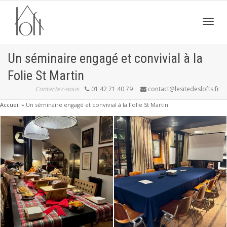
Active
Un séminaire engagé et convivial à la
Folie St Martin
navig
Contactez-nous
01 42 71 40 79
contact@lesitedeslofts.fr
Accueil
»
Un séminaire engagé et convivial à la Folie St Martin