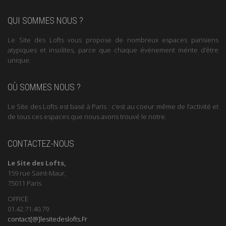
QUI SOMMES NOUS ?
Le Site des Lofts vous propose de nombreux espaces parisiens
atypiques et insolites, parce que chaque événement mérite d’être
unique.
OÙ SOMMES NOUS ?
Le Site des Lofts est basé à Paris : c’est au coeur même de l’activité et
de tous ces espaces que nous avons trouvé le notre.
CONTACTEZ-NOUS
Le Site des Lofts,
159 rue Saint-Maur,
75011 Paris
OFFICE
01.42.71.40.79
contact[@]lesitedeslofts.Fr