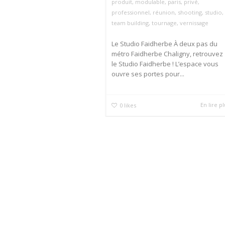
produit
,
modulable
,
paris
,
privé
,
professionnel
,
réunion
,
shooting
,
studio
,
team building
,
tournage
,
vernissage
Le Studio Faidherbe À deux pas du
métro Faidherbe Chaligny, retrouvez
le Studio Faidherbe ! L’espace vous
ouvre ses portes pour...
En lire p
0
likes