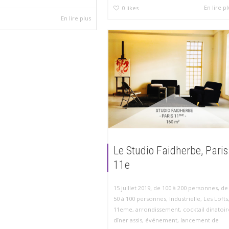
En lire p
0
likes
En lire plus
Le Studio Faidherbe, Paris
11e
,
15 juillet 2019
de 100 à 200 personnes
,
de
50 à 100 personnes
,
Industrielle
,
Les Lofts
11eme
,
arrondissement
,
cocktail dinatoir
dîner assis
,
événement
,
lancement de