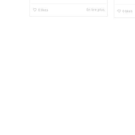
En lire plus
0
likes
0
likes