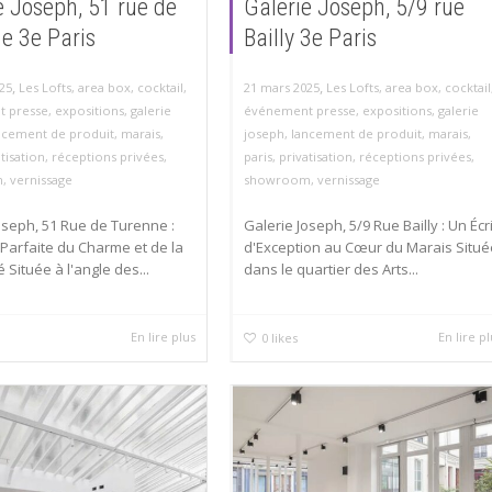
e Joseph, 51 rue de
Galerie Joseph, 5/9 rue
e 3e Paris
Bailly 3e Paris
,
,
25
Les Lofts
,
area box
,
cocktail
,
21 mars 2025
Les Lofts
,
area box
,
cocktail
 presse
,
expositions
,
galerie
événement presse
,
expositions
,
galerie
ncement de produit
,
marais
,
joseph
,
lancement de produit
,
marais
,
tisation
,
réceptions privées
,
paris
,
privatisation
,
réceptions privées
,
m
,
vernissage
showroom
,
vernissage
oseph, 51 Rue de Turenne :
Galerie Joseph, 5/9 Rue Bailly : Un Écr
e Parfaite du Charme et de la
d'Exception au Cœur du Marais Situé
 Située à l'angle des...
dans le quartier des Arts...
En lire plus
En lire p
0
likes