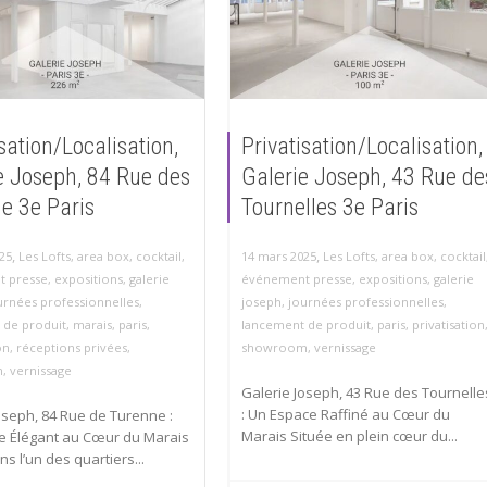
sation/Localisation,
Privatisation/Localisation,
e Joseph, 84 Rue des
Galerie Joseph, 43 Rue de
e 3e Paris
Tournelles 3e Paris
,
,
25
Les Lofts
,
area box
,
cocktail
,
14 mars 2025
Les Lofts
,
area box
,
cocktail
 presse
,
expositions
,
galerie
événement presse
,
expositions
,
galerie
urnées professionnelles
,
joseph
,
journées professionnelles
,
 de produit
,
marais
,
paris
,
lancement de produit
,
paris
,
privatisation
on
,
réceptions privées
,
showroom
,
vernissage
m
,
vernissage
Galerie Joseph, 43 Rue des Tournelle
: Un Espace Raffiné au Cœur du
oseph, 84 Rue de Turenne :
Marais Située en plein cœur du...
e Élégant au Cœur du Marais
s l’un des quartiers...