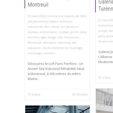
Galeri
Montreuil
Turenn
,
25 mars 2026
Comme à la maison
,
de 100 à
27 mars 20
200 personnes
,
Espace extérieur
,
événement
Industrielle
,
Non classé
,
Sur plusieurs
joseph
,
la
niveaux
,
anniversaire
,
cocktail
,
jardin
,
Lieux
paris
,
priva
Insolites
,
light design
,
loft
,
mezzanine
,
showroo
Montreuil
,
séminaire
,
shooting
,
site
industriel
,
soirée d'entreprise
,
tournage
,
Galerie J
vernissage
,
verrière
L’Allianc
Modernité
Découvrez le Loft Paris Periferic : Un
Ancien Site Industriel Réhabilité Situé
à Montreuil, à 300 mètres du métro
0
likes
Mairie...
En lire plus
0
likes