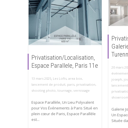
Privati
Galeri
Turenn
Privatisation/Localisation,
Espace Parallele, Paris 11e
20 mars 20
événement
,
13 mars 2025
Les Lofts
,
area box
,
joseph
,
jo
lancement de produit
,
paris
,
privatisation
,
lancement
shooting photo
,
tournage
,
vernissage
privatisati
showroo
Espace Parallèle, Un Lieu Polyvalent
pour Vos Événements à Paris Situé en
Galerie J
plein cœur de Paris, Espace Parallèle
Un Espac
est...
Située dan