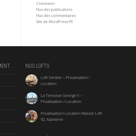
Connexion
Flux des publications
Flux des commentaires
Site de WordPress-FR
MENT …
NOS LOFTS
Loft Sentier – Privatisation /
Location
La Terrasse George V –
Privatisation / Location
Privatisation/ Location Manoir Loft
92, Nanterre