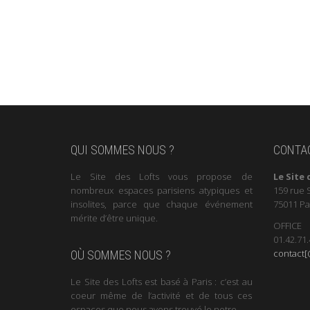
QUI SOMMES NOUS ?
CONTA
Le Site des Lofts vous propose de
Le Site 
nombreux espaces parisiens atypiques et
159 rue 
insolites, parce que chaque événement
75011 Pa
mérite d’être unique.
OFFICE
01.42.71.
contact[@
OÙ SOMMES NOUS ?
Le Site des Lofts est basé à Paris : c’est au
coeur même de l’activité et de tous ces
espaces que nous avons trouvé le notre.