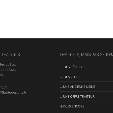
CTEZ-NOUS
DES LOFTS, MAIS PAS SEULE
des Lofts,
… DES PÉNICHES
Saint-Maur,
ris
… DES CLUBS
…UNE ANCIENNE USINE
40.79
]lesitedeslofts.Fr
…UNE OFFRE TRAITEUR
& PLUS ENCORE