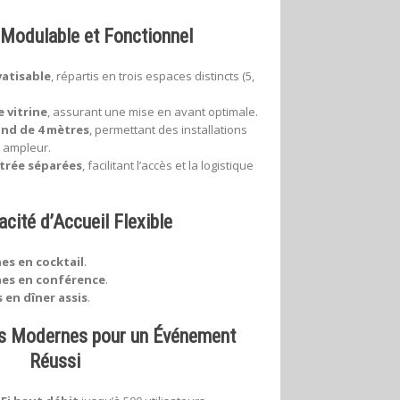
Modulable et Fonctionnel
vatisable
, répartis en trois espaces distincts (5,
 vitrine
, assurant une mise en avant optimale.
nd de 4 mètres
, permettant des installations
e ampleur.
trée séparées
, facilitant l’accès et la logistique
cité d’Accueil Flexible
es en cocktail
.
nes en conférence
.
 en dîner assis
.
s Modernes pour un Événement
Réussi