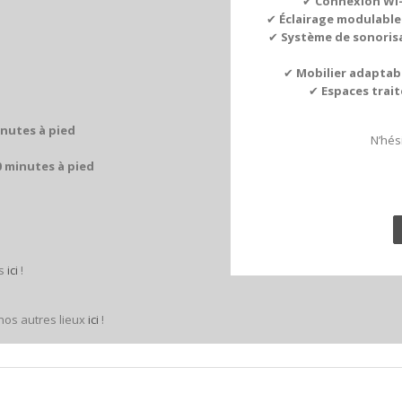
✔
Connexion Wi-
✔
Éclairage modulable
✔
Système de sonoris
✔
Mobilier adaptab
✔
Espaces trai
inutes à pied
N’hés
0 minutes à pied
ts
ici
!
 nos autres lieux
ici
!