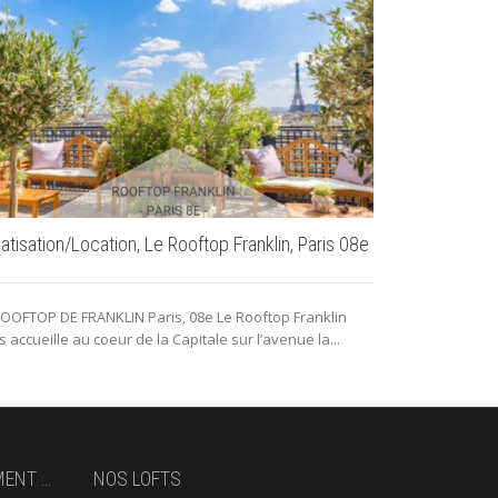
vatisation/Location, Le Rooftop Franklin, Paris 08e
Privatisation
17e Paris
ROOFTOP DE FRANKLIN Paris, 08e Le Rooftop Franklin
 accueille au coeur de la Capitale sur l’avenue la...
Découvrez L'i
événements pro
arrondissement 
MENT …
NOS LOFTS