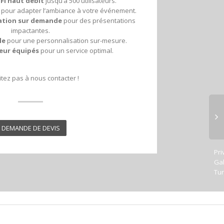
Fi haut débit
jusqu’à 500 utilisateurs.
pour adapter l’ambiance à votre événement.
ation sur demande
pour des présentations
impactantes.
le
pour une personnalisation sur-mesure.
teur équipés
pour un service optimal.
itez pas à nous contacter !
DEMANDE DE DEVIS
Pri
Gal
Tur