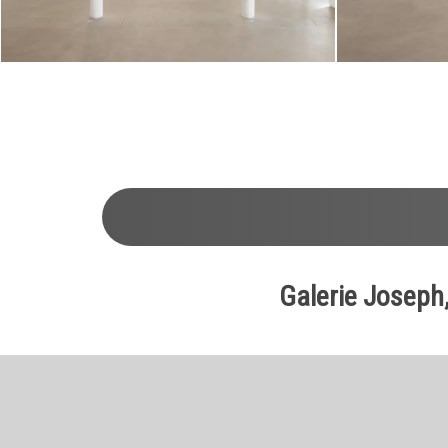
1
2
3
4
5
6
7
8
9
10
11
12
13
Galerie Joseph,