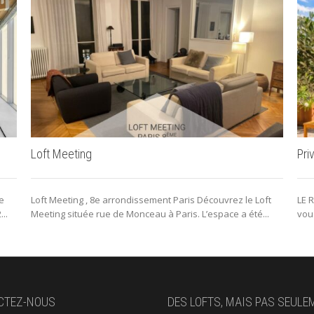
Loft Meeting
Pri
e
Loft Meeting , 8e arrondissement Paris Découvrez le Loft
LE 
..
Meeting située rue de Monceau à Paris. L’espace a été...
vous
CTEZ-NOUS
DES LOFTS, MAIS PAS SEULE