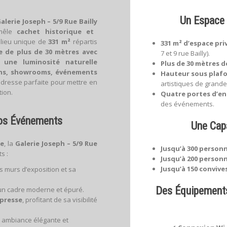
Un Espace 
alerie Joseph – 5/9 Rue Bailly
 mêle
cachet historique et
ce lieu unique de
331 m²
répartis
331 m² d’espace pri
e de plus de 30 mètres avec
7 et 9 rue Bailly).
t une luminosité naturelle
Plus de 30 mètres de
ns, showrooms, événements
Hauteur sous plafo
l’adresse parfaite pour mettre en
artistiques de grand
ion.
Quatre portes d’en
des événements.
Vos Événements
Une Capa
ée
, la
Galerie Joseph – 5/9 Rue
Jusqu’à 300 personn
s :
Jusqu’à 200 person
Jusqu’à 150 convives
s murs d’exposition et sa
Des Équipement
un cadre moderne et épuré.
presse
, profitant de sa visibilité
 ambiance élégante et