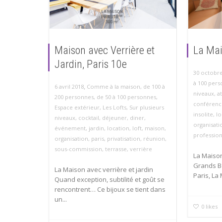
Maison avec Verrière et
La Mai
Jardin, Paris 10e
30 octobre
à 100 per
,
6 avril 2018
Comme à la maison
,
de 100 à
niveaux
,
a
200 personnes
,
de 50 à 100 personnes
,
conférenc
Espace extérieur
,
Les Lofts
,
Sur plusieurs
insolite
,
lo
niveaux
,
cocktail
,
déjeuner
,
diner
,
organisati
événement
,
jardin
,
location
,
loft
,
maison
,
professio
organisation
,
paris
,
privatisation
,
réunion
,
sous-commission
,
terrasse
,
verrière
La Maiso
Grands Bo
La Maison avec verrière et jardin
Paris, La
Quand exception, subtilité et goût se
rencontrent… Ce bijoux se tient dans
un...
0
likes