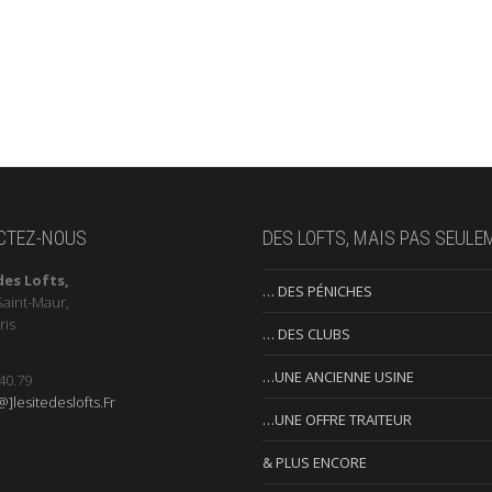
CTEZ-NOUS
DES LOFTS, MAIS PAS SEULE
des Lofts,
… DES PÉNICHES
Saint-Maur,
ris
… DES CLUBS
…UNE ANCIENNE USINE
40.79
]lesitedeslofts.Fr
…UNE OFFRE TRAITEUR
& PLUS ENCORE