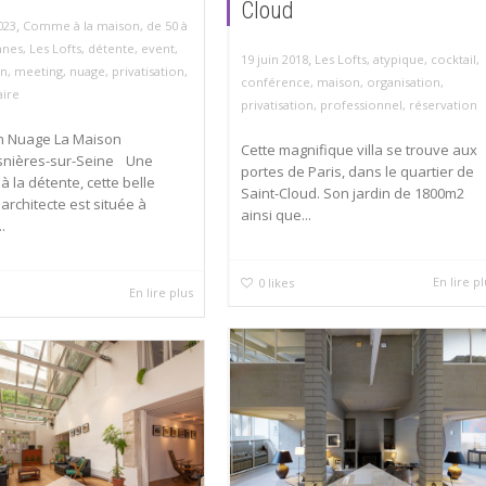
Cloud
,
023
Comme à la maison
,
de 50 à
nnes
,
Les Lofts
,
détente
,
event
,
,
19 juin 2018
Les Lofts
,
atypique
,
cocktail
,
on
,
meeting
,
nuage
,
privatisation
,
conférence
,
maison
,
organisation
,
aire
privatisation
,
professionnel
,
réservation
n Nuage La Maison
Cette magnifique villa se trouve aux
snières-sur-Seine Une
portes de Paris, dans le quartier de
 à la détente, cette belle
Saint-Cloud. Son jardin de 1800m2
rchitecte est située à
ainsi que...
.
En lire p
0
likes
En lire plus