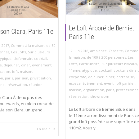
Le Loft Arboré de Bernie,
son Clara, Paris 11e
Paris 11e
,
 2017
Comme à la maison
,
de 50
,
12 juin 2018
Ambiance
,
Capacité
,
Comme 
sonnes
,
Les Lofts
,
Sur plusieurs
la maison
,
de 100 à 200 personnes
,
Les
typique
,
clefenmain
,
cocktail
,
Lofts
,
Particularité
,
Sur plusieurs niveaux
,
e
,
déjeuner
,
diner
,
événement
,
11eme
,
atypique
,
cocktail
,
cocktails diner
,
cation
,
loft
,
maison
,
corporate
,
déjeuner
,
diner
,
entreprise
,
on
,
paris
,
parisien
,
privatisation
,
espace
,
événement
,
event
,
loft parisien
,
nnel
,
réservation
,
réunion
maison
,
organisation
,
paris
,
professionne
réservation
,
showroom
n Clara À deux pas des
ulevards, en plein coeur de
Le Loft arboré de Bernie Situé dans
 Maison Clara, un grand...
le 11ème arrondissement de Paris ce
grand loft possède une superficie de
110m2. Vous y...
En lire plus