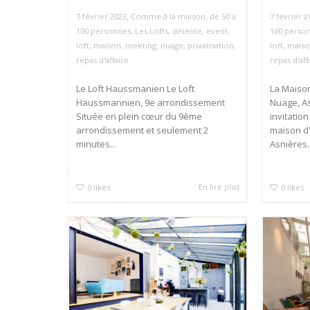
,
7 février 2023
Comme à la maison
,
de 50 à
7 février 2
100 personnes
,
Les Lofts
,
détente
,
event
,
100 perso
loft
,
maison
,
meeting
,
nuage
,
privatisation
,
loft
,
mais
repas d'affaire
repas d'aff
Le Loft Haussmanien Le Loft
La Maiso
Haussmannien, 9e arrondissement
Nuage, A
Située en plein cœur du 9ème
invitation
arrondissement et seulement 2
maison d'a
minutes...
Asnières..
En lire plus
0
likes
0
likes