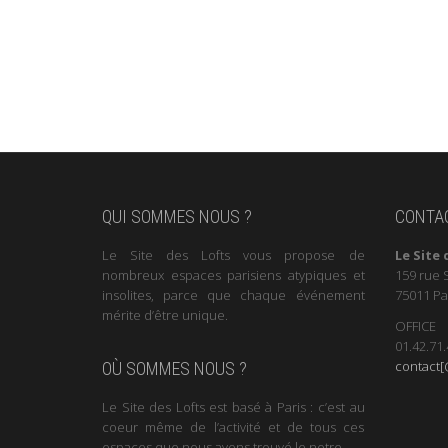
QUI SOMMES NOUS ?
CONTA
Le Site des Lofts vous propose de
Le Site 
nombreux espaces parisiens atypiques et
159 rue 
insolites, parce que chaque événement
75011 Pa
mérite d’être unique.
OFFICE
01.42.71.
contact[@
OÙ SOMMES NOUS ?
Le Site des Lofts est basé à Paris : c’est au
coeur même de l’activité et de tous ces
espaces que nous avons trouvé le notre.