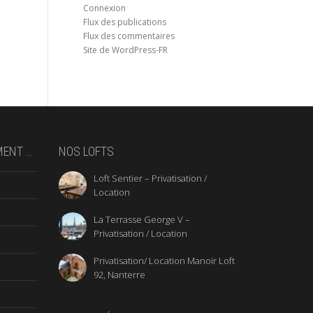
Connexion
Flux des publications
Flux des commentaires
Site de WordPress-FR
MENT …
NOS LOFTS
Loft Sentier – Privatisation /
Location
La Terrasse George V –
Privatisation / Location
Privatisation/ Location Manoir Loft
92, Nanterre