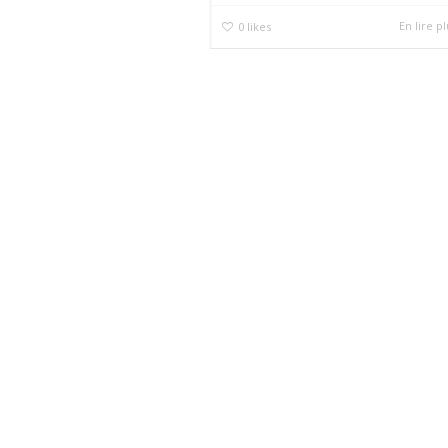
En lire p
0
likes