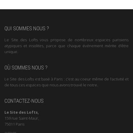
QUI SOMMES NOUS ?
Le Site des Lofts vous propose de nombreux espaces parisiens
atypiques et insolites, parce que chaque événement mérite d’être
unique.
OÙ SOMMES NOUS ?
Le Site des Lofts est basé à Paris : c’est au coeur même de l’activité et
de tous ces espaces que nous avons trouvé le notre.
CONTACTEZ-NOUS
Le Site des Lofts,
159 rue Saint-Maur,
75011 Paris