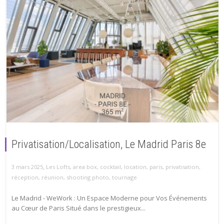
Privatisation/Localisation, Le Madrid Paris 8e
,
3 mars 2025
Les Lofts
,
area box
,
cocktail
,
location
,
paris
,
privatisation
,
réception
,
réunion
,
shooting photo
,
tournage
Le Madrid - WeWork : Un Espace Moderne pour Vos Événements
au Cœur de Paris Situé dans le prestigieux...