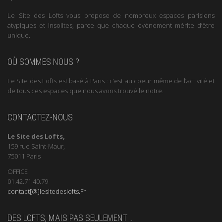
Le Site des Lofts vous propose de nombreux espaces parisiens
atypiques et insolites, parce que chaque événement mérite d’être
unique.
OÙ SOMMES NOUS ?
Le Site des Lofts est basé à Paris : c’est au coeur même de l’activité et
de tous ces espaces que nous avons trouvé le notre.
CONTACTEZ-NOUS
Le Site des Lofts,
159 rue Saint-Maur,
75011 Paris
OFFICE
01.42.71.40.79
contact[@]lesitedeslofts.Fr
DES LOFTS, MAIS PAS SEULEMENT …