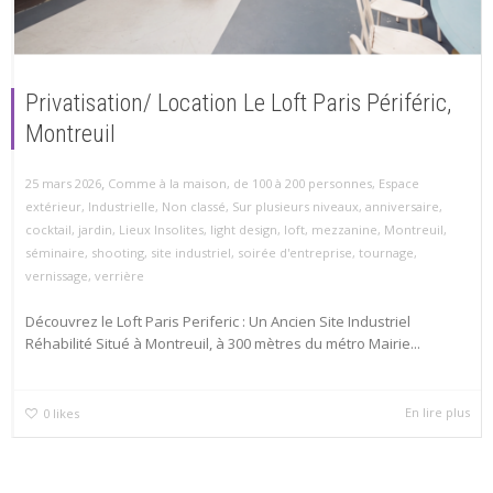
Privatisation/ Location Le Loft Paris Périféric,
Montreuil
,
25 mars 2026
Comme à la maison
,
de 100 à 200 personnes
,
Espace
extérieur
,
Industrielle
,
Non classé
,
Sur plusieurs niveaux
,
anniversaire
,
cocktail
,
jardin
,
Lieux Insolites
,
light design
,
loft
,
mezzanine
,
Montreuil
,
séminaire
,
shooting
,
site industriel
,
soirée d'entreprise
,
tournage
,
vernissage
,
verrière
Découvrez le Loft Paris Periferic : Un Ancien Site Industriel
Réhabilité Situé à Montreuil, à 300 mètres du métro Mairie...
En lire plus
0
likes