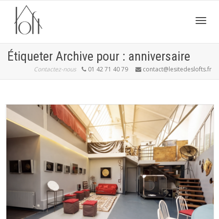
Active
Étiqueter Archive pour : anniversaire
Contactez-nous
01 42 71 40 79
contact@lesitedeslofts.fr
navig