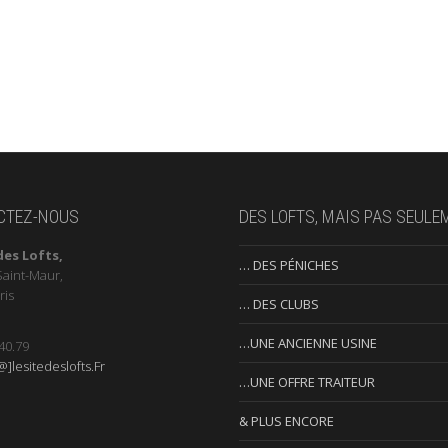
CTEZ-NOUS
DES LOFTS, MAIS PAS SEULE
des Lofts,
… DES PÉNICHES
Saint-Maur,
ris
… DES CLUBS
…UNE ANCIENNE USINE
40.79
]lesitedeslofts.Fr
…UNE OFFRE TRAITEUR
& PLUS ENCORE