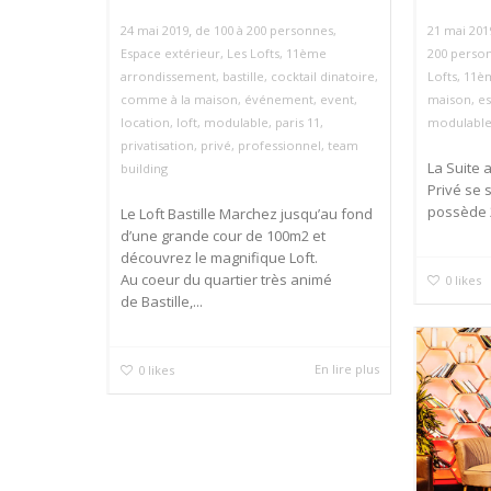
,
24 mai 2019
de 100 à 200 personnes
,
21 mai 201
Espace extérieur
,
Les Lofts
,
11ème
200 perso
arrondissement
,
bastille
,
cocktail dinatoire
,
Lofts
,
11è
comme à la maison
,
événement
,
event
,
maison
,
e
location
,
loft
,
modulable
,
paris 11
,
modulabl
privatisation
,
privé
,
professionnel
,
team
La Suite 
building
Privé se 
possède 2
Le Loft Bastille Marchez jusqu’au fond
d’une grande cour de 100m2 et
découvrez le magnifique Loft.
Au coeur du quartier très animé
0
likes
de Bastille,...
En lire plus
0
likes