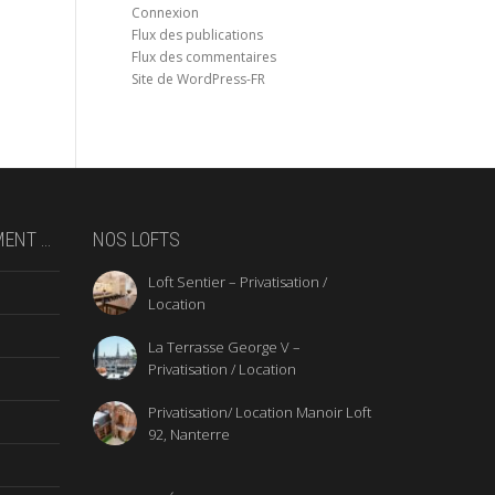
Connexion
Flux des publications
Flux des commentaires
Site de WordPress-FR
MENT …
NOS LOFTS
Loft Sentier – Privatisation /
Location
La Terrasse George V –
Privatisation / Location
Privatisation/ Location Manoir Loft
92, Nanterre