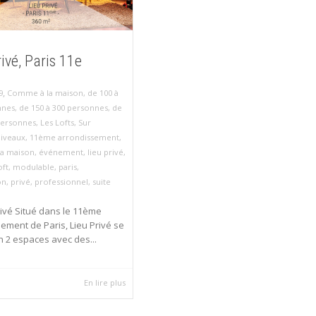
ivé, Paris 11e
,
9
Comme à la maison
,
de 100 à
nnes
,
de 150 à 300 personnes
,
de
personnes
,
Les Lofts
,
Sur
niveaux
,
11ème arrondissement
,
a maison
,
événement
,
lieu privé
,
oft
,
modulable
,
paris
,
on
,
privé
,
professionnel
,
suite
rivé Situé dans le 11ème
ement de Paris, Lieu Privé se
n 2 espaces avec des...
En lire plus