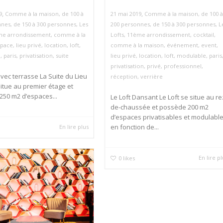
,
,
9
Comme à la maison
,
de 100 à
21 mai 2019
Comme à la maison
,
de 100 à
nnes
,
de 150 à 300 personnes
,
Les
200 personnes
,
de 150 à 300 personnes
,
L
me arrondissement
,
comme à la
Lofts
,
11ème arrondissement
,
cocktail
,
space
,
lieu privé
,
location
,
loft
,
comme à la maison
,
événement
,
event
,
e
,
paris
,
privatisation
,
suite
lieu privé
,
location
,
loft
,
modulable
,
paris
privatisation
,
privé
,
professionnel
,
avec terrasse La Suite du Lieu
réception
,
verrière
situe au premier étage et
50 m2 d’espaces...
Le Loft Dansant Le Loft se situe au re
de-chaussée et possède 200 m2
d’espaces privatisables et modulabl
en fonction de...
En lire plus
En lire p
0
likes