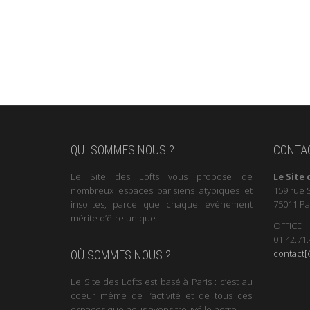
QUI SOMMES NOUS ?
CONTA
Le Site des Lofts vous propose de
Le Site 
nombreux espaces parisiens atypiques et
159 rue 
insolites, parce que chaque événement
75011 Pa
mérite d’être unique.
OFFICE
01.42.71.
contact[@
OÙ SOMMES NOUS ?
Le Site des Lofts est basé à Paris : c’est au
coeur même de l’activité et de tous ces
espaces que nous avons trouvé le notre.