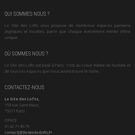
QUI SOMMES NOUS ?
Le Site des Lofts vous propose de nombreux espaces parisiens
atypiques et insolites, parce que chaque événement mérite d’être
unique.
OÙ SOMMES NOUS ?
Le Site des Lofts est basé à Paris : c’est au coeur même de l’activité et
de tous ces espaces que nous avons trouvé le notre.
CONTACTEZ-NOUS
Le Site des Lofts,
159 rue Saint-Maur,
75011 Paris
OFFICE
01.42.71.40.79
contact[@]lesitedeslofts.Fr