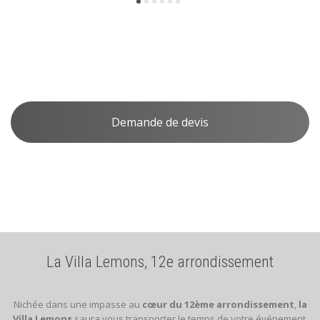
Le Loft Haussmanien
Demande de devis
La Villa Lemons, 12e arrondissement
Nichée dans une impasse au
cœur du 12ème arrondissement
,
la
Villa Lemons
saura vous transporter le temps de votre événement.