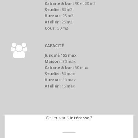
Cabane & bar
: 90 et 20 m2
Studio
: 80 m2
Bureau
: 25 m2
Atelier
: 25 m2
Cour
: 50 m2
CAPACITÉ
Jusqu’à 155 max
Maison
: 30 max
Cabane & bar
: 50 max
Studio
: 50 max
Bureau
: 10 max
Atelier
: 15 max
Ce lieu vous
intéresse
?