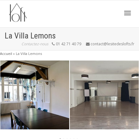
Active
La Villa Lemons
Contactez-nous
01 42 71 40 79
contact@lesitedeslofts.fr
navig
Accueil
»
La Villa Lemons