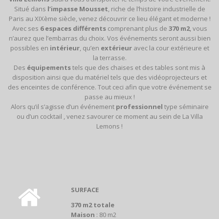
Situé dans
l’impasse Mousset
, riche de l’histoire industrielle de
Paris au XIXème siècle, venez découvrir ce lieu élégant et moderne !
Avec ses
6 espaces différents
comprenant plus de
370 m2
, vous
n’aurez que l’embarras du choix. Vos événements seront aussi bien
possibles en
intérieur
, qu’en
extérieur
avec la cour extérieure et
la terrasse.
Des
équipements
tels que des chaises et des tables sont mis à
disposition ainsi que du matériel tels que des vidéoprojecteurs et
des enceintes de conférence. Tout ceci afin que votre événement se
passe au mieux !
Alors qu’il s’agisse d’un événement
professionnel
type séminaire
ou d’un cocktail , venez savourer ce moment au sein de La Villa
Lemons !
SURFACE
370 m2 totale
Maison
: 80 m2