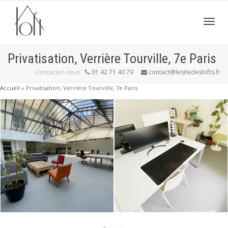
Active
Privatisation, Verrière Tourville, 7e Paris
Contactez-nous
01 42 71 40 79
contact@lesitedeslofts.fr
navig
Accueil
»
Privatisation, Verrière Tourville, 7e Paris