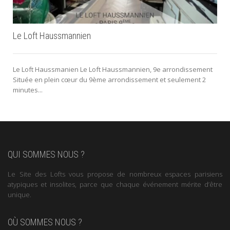
Le Loft Haussmannien
Le Loft Haussmanien Le Loft Haussmannien, 9e arrondissement
Située en plein cœur du 9ème arrondissement et seulement 2
minutes...
QUI SOMMES NOUS ?
Le Site des Lofts vous propose de nombreux espaces parisiens
atypiques et insolites, parce que chaque événement mérite d’être
unique.
OÙ SOMMES NOUS ?