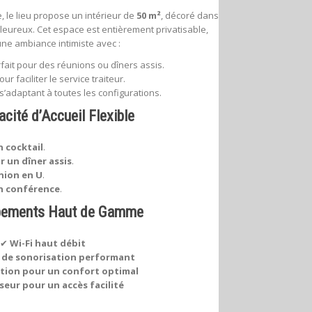
 le lieu propose un intérieur de
50 m²
, décoré dans
leureux. Cet espace est entièrement privatisable,
une ambiance intimiste avec :
rfait pour des réunions ou dîners assis.
pour faciliter le service traiteur.
 s’adaptant à toutes les configurations.
cité d’Accueil Flexible
 cocktail
.
r un dîner assis
.
nion en U
.
n conférence
.
pements Haut de Gamme
✔
Wi-Fi haut débit
 de sonorisation performant
ation pour un confort optimal
eur pour un accès facilité