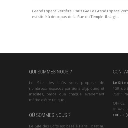
Grand Espace Verrière, Paris 04e Le Grand Espace Verr
est situé à deux pas de la Rue du Temple. Il s’agit...
QUI SOMMES NOUS ?
CONTA
Le Site des Lofts vous propose de
Le Site 
nombreux espaces parisiens atypiques et
159 rue 
insolites, parce que chaque événement
75011 Pa
mérite d’être unique.
OFFICE
01.42.71.
contact[@
OÙ SOMMES NOUS ?
Le Site des Lofts est basé à Paris : c’est au