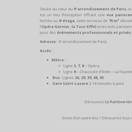
Située au cœur du
9ᵉ arrondissement de Paris
, la
est un lieu d’exception offrant une
vue panorami
Nichée au
6ᵉ étage
, cette terrasse de
70 m²
dévoil
l’
Opéra Garnier, la Tour Eiffel
et les toits parisien
pour des
événements professionnels et privés
.
Adresse :
9ᵉ arrondissement de Paris
Accès :
Métro :
Ligne
3, 7, 8
– Opéra
Ligne
9
– Chaussée d’Antin – La Fayet
Bus
: Lignes
20, 29, 39, 68, 95
Gare Saint-Lazare
à 14 minutes à pied
Découvrez
Le Rainbow te
Envie d’un autre lieu ? Découvrez tous