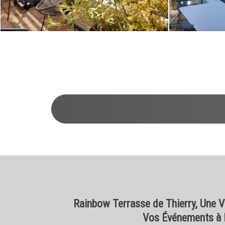
1
2
3
4
5
6
7
8
9
10
11
12
13
14
15
16
17
Rainbow Terrasse de Thierry, Une 
Vos Événements à 