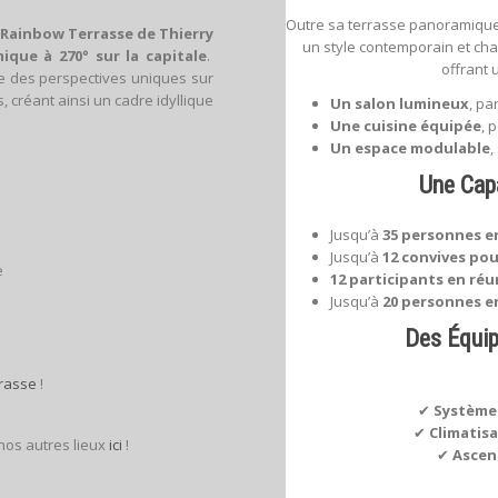
Outre sa terrasse panoramique,
Rainbow Terrasse de Thierry
un style contemporain et cha
que à 270° sur la capitale
.
offrant 
e des perspectives uniques sur
s, créant ainsi un cadre idyllique
Un salon lumineux
, pa
Une cuisine équipée
, 
Un espace modulable
,
Une Capa
Jusqu’à
35 personnes en
Jusqu’à
12 convives pou
te
12 participants en réu
Jusqu’à
20 personnes e
Des Équi
rrasse
!
✔
Système
✔
Climatis
 nos autres lieux
ici
!
✔
Ascens