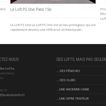
ière
Priv
Le Loft PS One, Paris 15e
Réce
La R
Le Loft PS One Le Loft PS One est un lieu prestigieux qui est
rapidement devenu une référence architecturale...
CTEZ-NOUS
DES LOFTS, MAIS PAS SEULE
des Lofts,
… DES PÉNICHES
Saint-Maur,
ris
… DES CLUBS
…UNE ANCIENNE USINE
40.79
]lesitedeslofts.Fr
…UNE OFFRE TRAITEUR