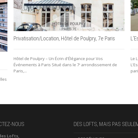
Privatisation/Location, Hôtel de Poulpry, 7e Paris
L’E
Hôtel de Poulpry – Un Écrin d'Élégance pour Vos
Le 
Événements à Paris Situé dans le 7ᵉ arrondissement de
L'Es
Paris,...
pari
lles
CTEZ-NOUS
DES LOFTS, MAIS PAS SEULE
des Lofts,