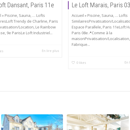
oft Dansant, Paris 11e
Le Loft Marais, Paris 0
l » Piscine, Sauna, … Lofts
Accueil » Piscine, Sauna, … Lofts
iresLoft Trendy de Charline, Paris
SimilairesPrivatisation/Localisati
vatisation/Location, Le Rainbow
Espace Parallele, Paris 11eLoft H
se, 9e ParisLe Loft Industriel...
Paris 08e📍Comme à la
maisonPrivatisation/Localisation,
Fabrique...
En lire plus
kes
En 
0
likes