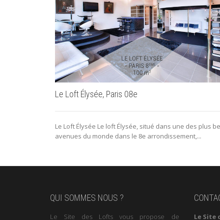
Le Loft Élysée, Paris 08e
Le Loft Élysée Le loft Élysée, situé dans une des plus be
avenues du monde dans le 8e arrondissement,...
QUI SOMMES NOUS ?
CONTA
Le Site des Lofts vous propose de
Le Site 