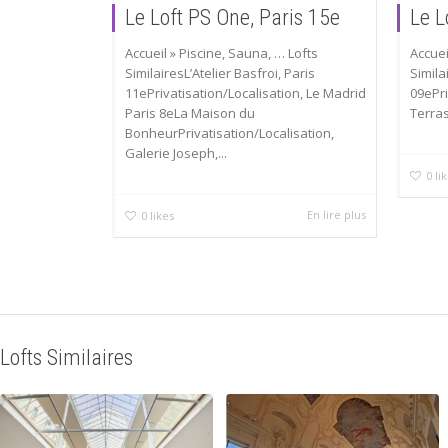
Le Loft PS One, Paris 15e
Le L
Accueil » Piscine, Sauna, … Lofts
Accuei
SimilairesL’Atelier Basfroi, Paris
Simila
11ePrivatisation/Localisation, Le Madrid
09ePri
Paris 8eLa Maison du
Terras
BonheurPrivatisation/Localisation,
Galerie Joseph,...
0
li
En lire plus
0
likes
Lofts Similaires