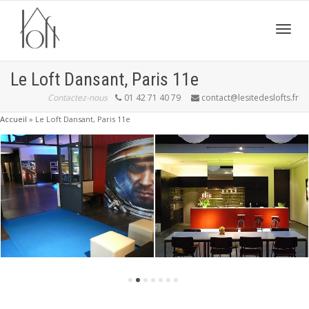
Active
Le Loft Dansant, Paris 11e
Contactez-nous
01 42 71 40 79
contact@lesitedeslofts.fr
navig
Accueil
»
Le Loft Dansant, Paris 11e