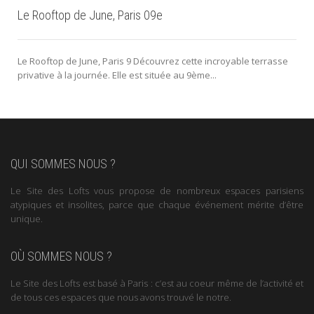
Le Rooftop de June, Paris 09e
Le Rooftop de June, Paris 9 Découvrez cette incroyable terrasse
privative à la journée. Elle est située au 9ème...
QUI SOMMES NOUS ?
Le Site des Lofts vous propose de nombreux espaces parisiens
atypiques et insolites, parce que chaque événement mérite d’être
unique.
OÙ SOMMES NOUS ?
Le Site des Lofts est basé à Paris : c’est au coeur même de l’activité et
de tous ces espaces que nous avons trouvé le notre.