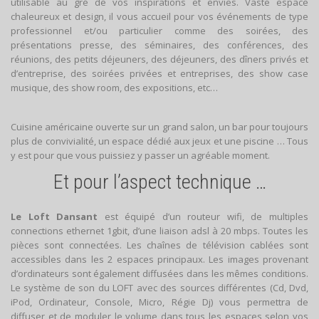
utilisable au gré de vos inspirations et envies. Vaste espace
chaleureux et design, il vous accueil pour vos événements de type
professionnel et/ou particulier comme des soirées, des
présentations presse, des séminaires, des conférences, des
réunions, des petits déjeuners, des déjeuners, des dîners privés et
d’entreprise, des soirées privées et entreprises, des show case
musique, des show room, des expositions, etc…
Cuisine américaine ouverte sur un grand salon, un bar pour toujours
plus de convivialité, un espace dédié aux jeux et une piscine … Tous
y est pour que vous puissiez y passer un agréable moment.
Et pour l’aspect technique …
Le Loft Dansant
est équipé d’un routeur wifi, de multiples
connections ethernet 1gbit, d’une liaison adsl à 20 mbps. Toutes les
pièces sont connectées. Les chaînes de télévision cablées sont
accessibles dans les 2 espaces principaux. Les images provenant
d’ordinateurs sont également diffusées dans les mêmes conditions.
Le système de son du LOFT avec des sources différentes (Cd, Dvd,
iPod, Ordinateur, Console, Micro, Régie Dj) vous permettra de
diffuser et de moduler le volume dans tous les espaces selon vos