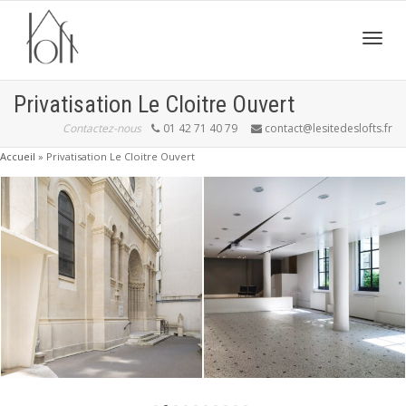
Active
Privatisation Le Cloitre Ouvert
Contactez-nous
01 42 71 40 79
contact@lesitedeslofts.fr
navig
Accueil
»
Privatisation Le Cloitre Ouvert