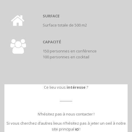
SURFACE
Surface totale de 500 m2
CAPACITÉ
150 personnes en conférence
100 personnes en cocktail
Ce lieu vous
intéresse
?
N’hésitez pas à nous contacter !
Si vous cherchez d’autres lieux n’hésitez pas à jeter un oeil à notre
site principal
ici
!