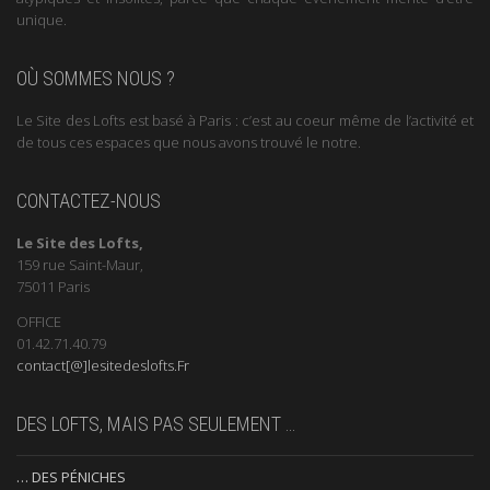
unique.
OÙ SOMMES NOUS ?
Le Site des Lofts est basé à Paris : c’est au coeur même de l’activité et
de tous ces espaces que nous avons trouvé le notre.
CONTACTEZ-NOUS
Le Site des Lofts,
159 rue Saint-Maur,
75011 Paris
OFFICE
01.42.71.40.79
contact[@]lesitedeslofts.Fr
DES LOFTS, MAIS PAS SEULEMENT …
… DES PÉNICHES