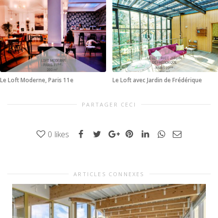
Le Loft Moderne, Paris 11e
Le Loft avec Jardin de Frédérique
PARTAGER CECI
0
likes
ARTICLES CONNEXES