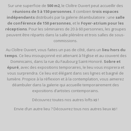
Sur une superficie de
500 m2
, le Cloître Ouvert peut accueillir des
réunions de 5 à 150 personnes.
Il combien
trois espaces
indépendants
distribués par la galerie déambulatoire : une
salle
de conférence de 150 personnes
, et le
Foyer-atrium pour les
réceptions
. Pour les séminaires de 20 à 60 personnes, les groupes
peuvent être répartis dans la salle plénière et trois salles de sous-
commissions.
Au Cloître Ouvert, vous faites un pas de côté, dans un
lieu hors du
temps.
Ce lieu insoupçonné est attenant à l’église et au couvent des
Dominicains, dans la rue du Faubourg Saint-Honoré.
Sobre et
épuré
, avec des expositions temporaires, le lieu vous inspirera et
vous surprendra. Ce lieu est élégant dans ses lignes et baigné de
lumière. Propice à la réflexion et à la contemplation, vous aimerez
déambuler dans la galerie qui accueille temporairement des
expositions d’artistes contemporains.
Découvrez toutes nos autres lofts
ici
!
Envie d’un autre lieu ? Découvrez tous nos autres lieux
ici
!