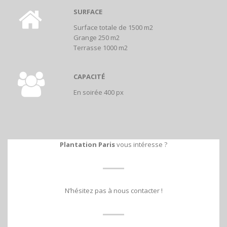
SURFACE
Surface totale de 1500 m2
Grange 250 m2
Terrasse 1000 m2
CAPACITÉ
En soirée 400 px
Plantation Paris
vous intéresse ?
N’hésitez pas à nous contacter !