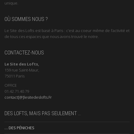
unique.
OÙ SOMMES NOUS ?
Le Site des Lofts est basé à Paris : c’est au coeur même de l’activité et
de tous ces espaces que nous avons trouvé le notre.
CONTACTEZ-NOUS
Le Site des Lofts,
159 rue Saint-Maur,
75011 Paris
OFFICE
01.42.71.40.79
contact[@]lesitedeslofts.Fr
DES LOFTS, MAIS PAS SEULEMENT …
… DES PÉNICHES