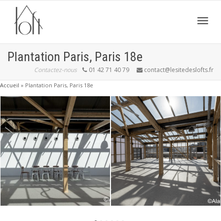
Active
Plantation Paris, Paris 18e
Contactez-nous
01 42 71 40 79
contact@lesitedeslofts.fr
navig
Accueil
»
Plantation Paris, Paris 18e