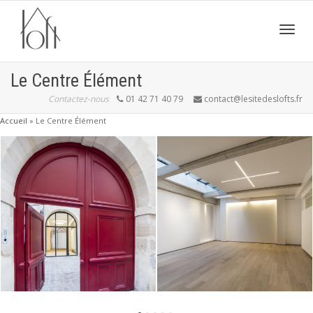
Active
Le Centre Élément
Contactez-nous
01 42 71 40 79
contact@lesitedeslofts.fr
navig
Accueil
»
Le Centre Élément