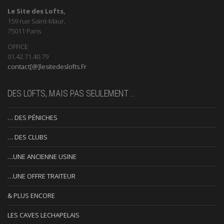
Le Site des Lofts,
159 rue Saint-Maur,
75011 Paris
OFFICE
01.42.71.40.79
contact[@]lesitedeslofts.Fr
DES LOFTS, MAIS PAS SEULEMENT …
… DES PÉNICHES
… DES CLUBS
…UNE ANCIENNE USINE
…UNE OFFRE TRAITEUR
& PLUS ENCORE
LES CAVES LECHAPELAIS