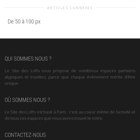
ARTICLES CONNEXES
De 50 à 100 px
QUI SOMMES NOUS ?
Le Site des Lofts vous propose de nombreux espaces parisiens
atypiques et insolites, parce que chaque événement mérite d’être
unique.
OÙ SOMMES NOUS ?
Le Site des Lofts est basé à Paris : c’est au coeur même de l’activité et
de tous ces espaces que nous avons trouvé le notre.
CONTACTEZ-NOUS