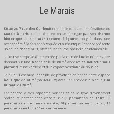
Le Marais
Situé
au
7 rue des Guillemites
dans le quartier emblématique du
Marais à Paris
, ce lieu d’exception se distingue par son
charme
historique
et son
architecture élégant
e. Baigné dans une
atmosphère à la fois sophistiquée et authentique, l’espace présente
un
sol
en
chêne
brut
, offrant une touche naturelle et intemporelle.
Le lieu se compose d’une entrée par la cour de l’immeuble de 20 m²
donnant sur une grande salle de
80 m²
avec
4m de hauteur sous
plafond
, d’une verrière et d’un espace
vestiaire
au sous-sol.
Le plus : il est aussi possible de privatiser en option notre
espace
boutique de 41 m²
(hauteur 3m) avec une entrée rue ainsi
qu’un
bureau de 20 m²
.
Cet espace a des capacités variées selon le type d’événement
réalisé et permet donc d’accueillir
100 personnes en tout, 30
personnes en soirée dansante, 80 personnes en cocktail, 18
personnes en U ou 50 en conférence.