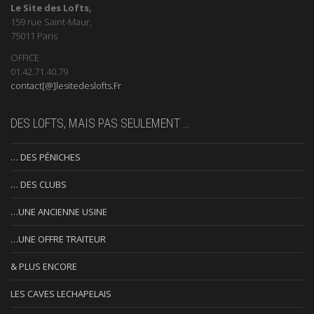
Le Site des Lofts,
159 rue Saint-Maur,
75011 Paris
OFFICE
01.42.71.40.79
contact[@]lesitedeslofts.Fr
DES LOFTS, MAIS PAS SEULEMENT …
… DES PÉNICHES
… DES CLUBS
…UNE ANCIENNE USINE
…UNE OFFRE TRAITEUR
& PLUS ENCORE
LES CAVES LECHAPELAIS