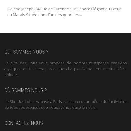
Galerie Joseph, 84 Rue de Turenne : Un Espace Élégant au Cœur
du Marais Située dans l’un des quartiers...
QUI SOMMES NOUS ?
Le Site des Lofts vous propose de nombreux espaces parisiens
atypiques et insolites, parce que chaque événement mérite d’être
unique.
OÙ SOMMES NOUS ?
Le Site des Lofts est basé à Paris : c’est au coeur même de l’activité et
de tous ces espaces que nous avons trouvé le notre.
CONTACTEZ-NOUS