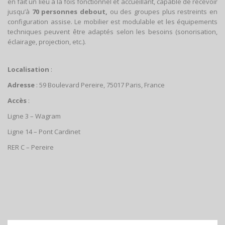
en fait un lieu à la fois fonctionnel et accueillant, capable de recevoir
jusqu’à
70 personnes debout,
ou des groupes plus restreints en
configuration assise. Le mobilier est modulable et les équipements
techniques peuvent être adaptés selon les besoins (sonorisation,
éclairage, projection, etc.).
Localisation
:
Adresse
: 59 Boulevard Pereire, 75017 Paris, France
Accès
:
Ligne 3 – Wagram
Ligne 14 – Pont Cardinet
RER C – Pereire