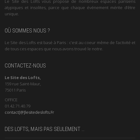
Le Site des Lofts vous propose de nombreux espaces parisiens
atypiques et insolites, parce que chaque événement mérite d’être
unique.
OÙ SOMMES NOUS ?
Le Site des Lofts est basé à Paris : c’est au coeur même de l’activité et
de tous ces espaces que nous avons trouvé le notre.
CONTACTEZ-NOUS
Le Site des Lofts,
159 rue Saint-Maur,
75011 Paris
OFFICE
01.42.71.40.79
contact[@]lesitedeslofts.Fr
DES LOFTS, MAIS PAS SEULEMENT …