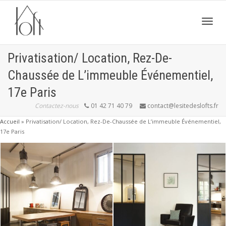
Active
Privatisation/ Location, Rez-De-
Chaussée de L’immeuble Événementiel,
navig
17e Paris
Contactez-nous
01 42 71 40 79
contact@lesitedeslofts.fr
Accueil
»
Privatisation/ Location, Rez-De-Chaussée de L’immeuble Événementiel,
17e Paris