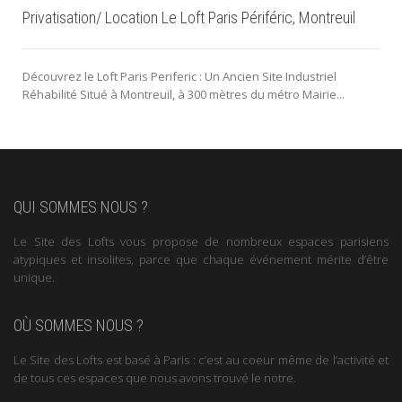
Privatisation/ Location Le Loft Paris Périféric, Montreuil
Découvrez le Loft Paris Periferic : Un Ancien Site Industriel
Réhabilité Situé à Montreuil, à 300 mètres du métro Mairie...
QUI SOMMES NOUS ?
Le Site des Lofts vous propose de nombreux espaces parisiens
atypiques et insolites, parce que chaque événement mérite d’être
unique.
OÙ SOMMES NOUS ?
Le Site des Lofts est basé à Paris : c’est au coeur même de l’activité et
de tous ces espaces que nous avons trouvé le notre.