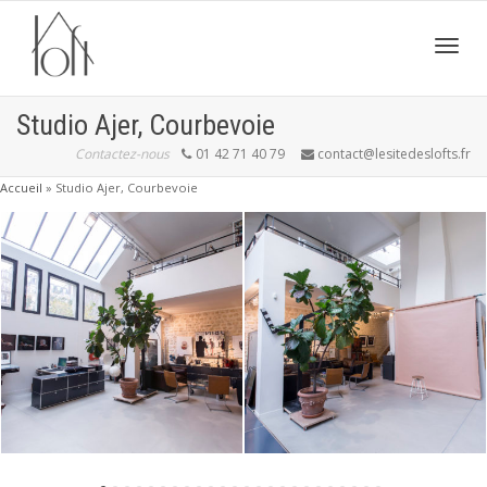
Active
Studio Ajer, Courbevoie
Contactez-nous
01 42 71 40 79
contact@lesitedeslofts.fr
navig
Accueil
»
Studio Ajer, Courbevoie