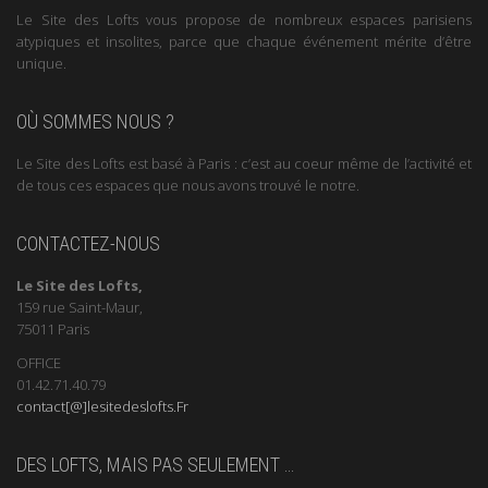
Le Site des Lofts vous propose de nombreux espaces parisiens
atypiques et insolites, parce que chaque événement mérite d’être
unique.
OÙ SOMMES NOUS ?
Le Site des Lofts est basé à Paris : c’est au coeur même de l’activité et
de tous ces espaces que nous avons trouvé le notre.
CONTACTEZ-NOUS
Le Site des Lofts,
159 rue Saint-Maur,
75011 Paris
OFFICE
01.42.71.40.79
contact[@]lesitedeslofts.Fr
DES LOFTS, MAIS PAS SEULEMENT …