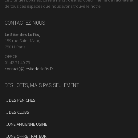
de tous ces espaces que nous avons trouvé le notre.
CONTACTEZ-NOUS
Le Site des Lofts,
159 rue Saint-Maur,
75011 Paris
OFFICE
01.42.71.40.79
contact[@]lesitedeslofts.Fr
DES LOFTS, MAIS PAS SEULEMENT …
… DES PÉNICHES
… DES CLUBS
…UNE ANCIENNE USINE
…UNE OFFRE TRAITEUR