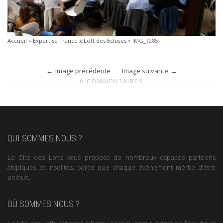
Accueil
»
Expertise France x Loft des Écluses
»
IMG_7285
Image précédente
Image suivante
0 COMMENTAIRES
QUI SOMMES NOUS ?
Le Site des Lofts vous propose de nombreux espaces parisiens
atypiques et insolites, parce que chaque événement mérite d’être
unique.
OÙ SOMMES NOUS ?
Le Site des Lofts est basé à Paris : c’est au coeur même de l’activité et