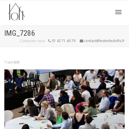
Active
IMG_7286
Contactez-nous
01 42 71 40 79
contact@lesitedeslofts.fr
navig
11 juin 2026