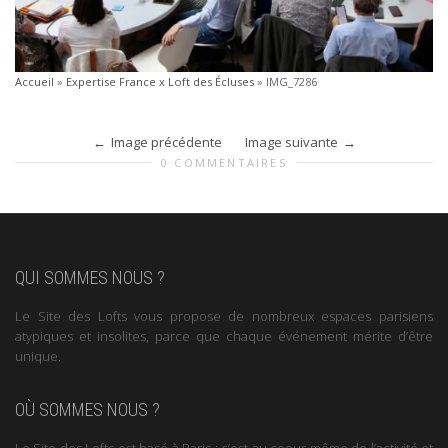
Accueil
»
Expertise France x Loft des Écluses
»
IMG_7286
Image précédente
Image suivante
0 COMMENTAIRES
QUI SOMMES NOUS ?
Le Site des Lofts vous propose de nombreux espaces parisiens
atypiques et insolites, parce que chaque événement mérite d’être
unique.
OÙ SOMMES NOUS ?
Le Site des Lofts est basé à Paris : c’est au coeur même de l’activité et