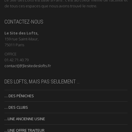
de tous ces espaces que nous avons trouvé le notre.
CONTACTEZ-NOUS
Le Site des Lofts,
159 rue Saint-Maur,
75011 Paris
OFFICE
01.42.71.40.79
contact[@]lesitedeslofts.Fr
DES LOFTS, MAIS PAS SEULEMENT …
… DES PÉNICHES
… DES CLUBS
…UNE ANCIENNE USINE
…UNE OFFRE TRAITEUR