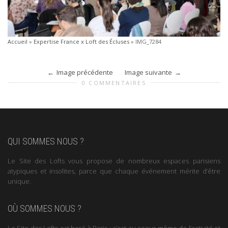
Accueil
»
Expertise France x Loft des Écluses
»
IMG_7284
Image précédente
Image suivante
0 COMMENTAIRES
QUI SOMMES NOUS ?
Le Site des Lofts vous propose de nombreux espaces parisiens
atypiques et insolites, parce que chaque événement mérite d’être
unique.
OÙ SOMMES NOUS ?
Le Site des Lofts est basé à Paris : c’est au coeur même de l’activité et