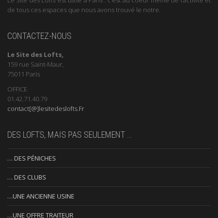
de tous ces espaces que nous avons trouvé le notre.
CONTACTEZ-NOUS
Le Site des Lofts,
159 rue Saint-Maur,
75011 Paris
OFFICE
01.42.71.40.79
contact[@]lesitedeslofts.Fr
DES LOFTS, MAIS PAS SEULEMENT …
… DES PÉNICHES
… DES CLUBS
…UNE ANCIENNE USINE
…UNE OFFRE TRAITEUR