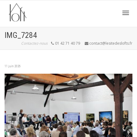
Active
IMG_7284
Contactez-nous
01 42 71 40 79
contact@lesitedeslofts.fr
navig
11 juin 2026